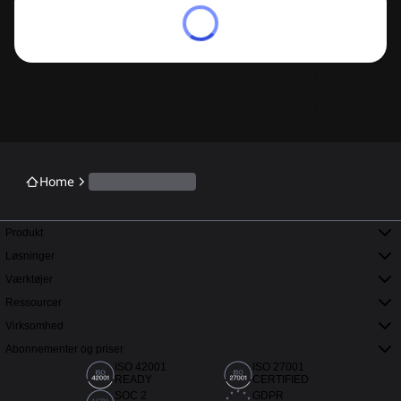
Home
Produkt
Løsninger
Værktøjer
Ressourcer
Virksomhed
Abonnementer og priser
ISO 42001
ISO 27001
READY
CERTIFIED
SOC 2
GDPR