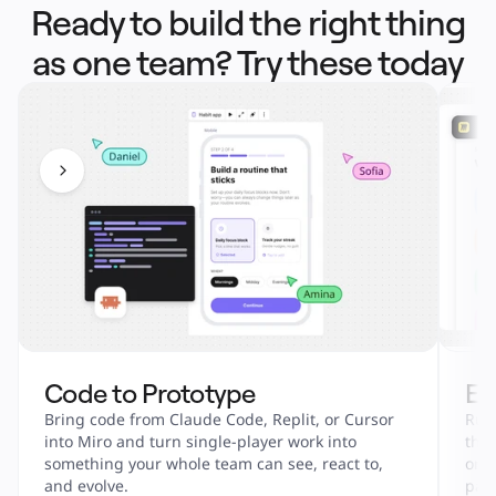
Ready to build the right thing
as one team? Try these today
Code to Prototype
En
Bring code from Claude Code, Replit, or Cursor 
Run 
into Miro and turn single-player work into 
tha
something your whole team can see, react to, 
onbo
and evolve.
part