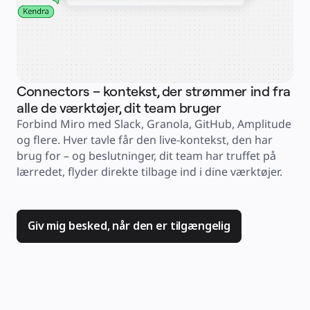
hel
Finansielle tjenester
Medicinalindustri og biovidenskab
min
Efter team
Produktstyring
G
Design og UX
Teknologi
Produktledelse og drift
Drift
Marketing
Connectors – kontekst, der strømmer ind fra
IT
Efter strategisk initiativ
alle de værktøjer, dit team bruger
Produktdriftsplatform
Forbind Miro med Slack, Granola, GitHub, Amplitude 
AI-transformation
Transformation af arbejdsmåder
og flere. Hver tavle får den live-kontekst, den har 
Digital medarbejderoplevelse
Kundeoplevelse og servicedesign
brug for – og beslutninger, dit team har truffet på 
Cloud- og softwaretransformation
lærredet, flyder direkte tilbage ind i dine værktøjer.
Ressourcer
Læring
Kundehistorier
Academy
Webinarer
Reforge-læring
Giv mig besked, når den er tilgængelig
Community og support
Hjælpecenter
Events
Community
Blog
Partnere og tjenester
Miros professionelle tjenester
Løsningspartnere
Priser