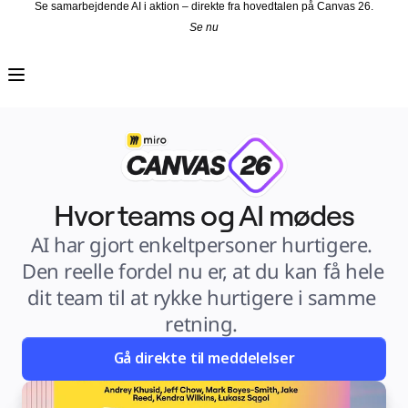
Se samarbejdende AI i aktion – direkte fra hovedtalen på Canvas 26.
Se nu
Produkt
Udvalgt
Intelligent Canvas™
Flows
Prototypes og Wireframes
Engage
Platform
AI-oversigt
AI Workflows
Forbindelser
MCP Server
Udforsk AI-håndbøger
Hvor teams og AI mødes
MCP Server
Blueprints
AI har gjort enkeltpersoner hurtigere. 
Integrationer
Sikkerhed
Enterprise Guard
Den reelle fordel nu er, at du kan få hele 
Udviklerplatform
Download apps
dit team til at rykke hurtigere i samme 
Formater
Whiteboard
retning. 
Diagrammer
Kanban
Tidslinjer
Gå direkte til meddelelser
Talktrack
Tabeller
Docs
Slides