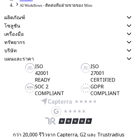
ผังงาน
AI Workflows - ติดต่อทีมฝ่ายขายของ Miro
เฉพาะทาง
ผลิตภัณฑ์
การจัดทำแผนการทำงาน
การแมปกระบวนการ
โซลูชัน
การออกแบบและเอกสารทางเทคนิค
เครื่องมือ
ต้นแบบและไวร์เฟรม
ทรัพยากร
การออกแบบแผนที่เส้นทางของลูกค้า
บริษัท
การสังเคราะห์งานวิจัย
แผนและราคา
เวิร์คชอปการออกแบบ
ISO
ISO
การวางแผนและการส่งมอบ
42001
27001
การวางแผนเป้าหมาย
READY
CERTIFIED
SOC 2
GDPR
การออกแบบองค์กร
COMPLIANT
COMPLIANT
โซลูชัน
ตามกลุ่มธุรกิจ
Enterprise
ธุรกิจขนาดเล็ก
สตาร์ทอัพ
ตามอุตสาหกรรม
กว่า 20,000 รีวิวจาก Capterra, G2 และ Trustradius