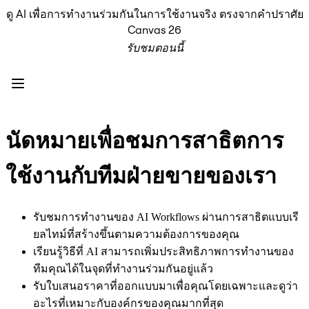
ดู AI เพื่อการทำงานร่วมกันในการใช้งานจริง ตรงจากคำปราศัย
ผลิตภัณฑ์
Canvas 26
เรื่องเด่น
รับชมตอนนี้
Intelligent Canvas™
Flow
ต้นแบบและไวร์เฟรม
Engage
แพลตฟอร์ม
ภาพรวม AI
นัดหมายเพื่อชมการสาธิตการ
AI Workflows
ตัวเชื่อมต่อ
ใช้งานกับทีมฝ่ายขายของเรา
เซิร์ฟเวอร์ MCP
สำรวจคู่มือ AI
เซิร์ฟเวอร์ MCP
รับชมการทำงานของ AI Workflows ผ่านการสาธิตแบบเรี
Blueprints
ยลไทม์ที่สร้างขึ้นตามความต้องการของคุณ
การผสานรวม
เรียนรู้วิธีที่ AI สามารถเพิ่มประสิทธิภาพการทำงานของ
ความปลอดภัย
ทีมคุณได้ในจุดที่ทำงานร่วมกันอยู่แล้ว
Enterprise Guard
รับใบเสนอราคาที่ออกแบบมาเพื่อคุณโดยเฉพาะและดูว่า
แพลตฟอร์มสำหรับนักพัฒนา
อะไรที่เหมาะกับองค์กรของคุณมากที่สุด
ดาวน์โหลดแอป