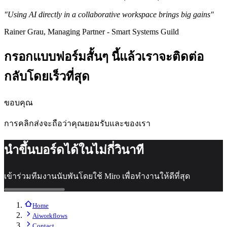
รูปแบบ
"Using AI directly in a collaborative workspace brings big gains"
ไวท์บอร์ด
Rainer Grau, Managing Partner - Smart Systems Guild
ไดอะแกรม
คัมบัง
กรอกแบบฟอร์มสั้นๆ นี้แล้วเราจะติดต่อ
Timeline
TalkTrack
กลับโดยเร็วที่สุด
Tables
Docs
Slides
ขอบคุณ
กรณีใช้งาน
เรื่องเด่น
การคลิกส่งจะถือว่าคุณยอมรับ
และ
ของเรา
สำรวจคู่มือ AI
สำรวจ Miroverse
นำขึ้นบอร์ดได้ในไม่กี่วินาที
ทั่วไป
Diagramming
เข้าร่วมทีมงานนับพันโดยใช้ Miro เพื่อทำงานให้ดีที่สุด
เวิร์กชอป
การระดมสมอง
แผนผังความคิด
Home
Aiworkflows
การแมปแนวคิด
Contact