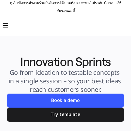
ดู AI เพื่อการทำงานร่วมกันในการใช้งานจริง ตรงจากคำปราศัย Canvas 26
รับชมตอนนี้
ผลิตภัณฑ์
เรื่องเด่น
Intelligent Canvas™
Flow
ต้นแบบและไวร์เฟรม
Engage
แพลตฟอร์ม
ภาพรวม AI
Innovation Sprints
AI Workflows
ตัวเชื่อมต่อ
Go from ideation to testable concepts 
เซิร์ฟเวอร์ MCP
สำรวจคู่มือ AI
in a single session – so your best ideas 
เซิร์ฟเวอร์ MCP
Blueprints
reach customers sooner.
การผสานรวม
ความปลอดภัย
Book a demo
Enterprise Guard
แพลตฟอร์มสำหรับนักพัฒนา
ดาวน์โหลดแอป
Try template
รูปแบบ
ไวท์บอร์ด
ไดอะแกรม