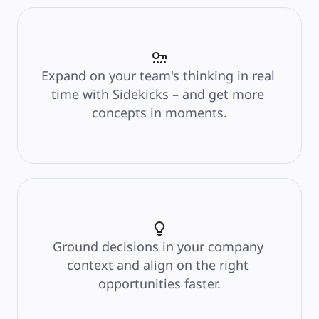
การวางแผนและการส่งมอบ
การวางแผนเป้าหมาย
การออกแบบองค์กร
โซลูชัน
ตามกลุ่มธุรกิจ
Expand on your team's thinking in real 
Enterprise
ธุรกิจขนาดเล็ก
time with Sidekicks – and get more 
สตาร์ทอัพ
concepts in moments.
ตามอุตสาหกรรม
ดิจิทัล
บริการระดับมืออาชีพ
การผลิต
ค้าปลีก
บริการทางการเงิน
วิทยาศาสตร์ชีวภาพและเภสัชกรรม
ตามทีมงาน
การจัดการผลิตภัณฑ์
การออกแบบและ UX
Ground decisions in your company 
วิศวกรรม
ผู้นำผลิตภัณฑ์และฝ่ายปฏิบัติการ
context and align on the right 
การดำเนินงาน
opportunities faster.
การตลาด
IT
ตามโครงการริเริ่มเชิงกลยุทธ์