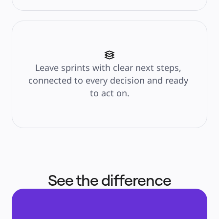
ระบบจัดการผลิตภัณฑ์
การเปลี่ยนแปลงด้วย AI
การเปลี่ยนแปลงวิถีการทำงาน
ประสบการณ์ดิจิทัลของพนักงาน
ประสบการณ์ลูกค้าและการออกแบบบริการ
การเปลี่ยนผ่านสู่ระบบคลาวด์และซอฟต์แวร์
ทรัพยากร
Leave sprints with clear next steps, 
การเรียนรู้
connected to every decision and ready 
เรื่องราวของลูกค้า
Academy
to act on.
เว็บบินาร์
Reforge Learning
ชุมชนและการสนับสนุน
ศูนย์ช่วยเหลือ
กิจกรรม
ชุมชน
บล็อก
พันธมิตรและบริการ
Miro Professional Services
พันธมิตรด้านโซลูชัน
See the difference
ราคา