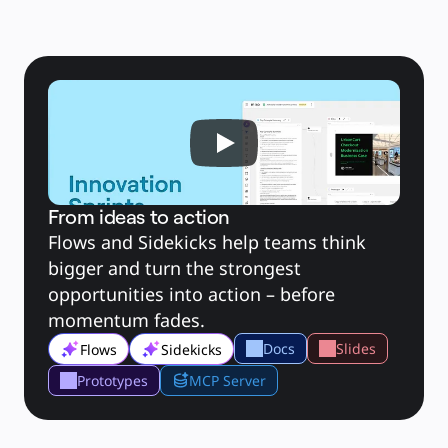
คัมบัง
Timeline
TalkTrack
Tables
Docs
Slides
กรณีใช้งาน
เรื่องเด่น
สำรวจคู่มือ AI
สำรวจ Miroverse
ทั่วไป
Diagramming
เวิร์กชอป
From ideas to action
การระดมสมอง
Flows and Sidekicks help teams think 
แผนผังความคิด
bigger and turn the strongest 
การแมปแนวคิด
ผังงาน
opportunities into action – before 
เฉพาะทาง
momentum fades.
การจัดทำแผนการทำงาน
การแมปกระบวนการ
Docs
Slides
Flows
Sidekicks
การออกแบบและเอกสารทางเทคนิค
Prototypes
MCP Server
ต้นแบบและไวร์เฟรม
การออกแบบแผนที่เส้นทางของลูกค้า
การสังเคราะห์งานวิจัย
เวิร์คชอปการออกแบบ