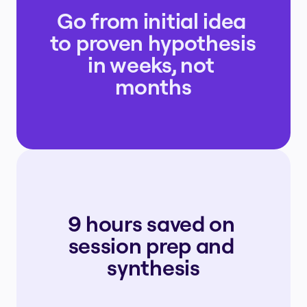
Go from initial idea 
to proven hypothesis 
in weeks, not 
months
9 hours saved on 
session prep and 
synthesis