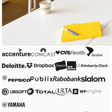
Design organizacional
Soluções
Por segmento de negócios
Enterprise
Pequenas empresas
Startups
Por setor
Digital
Serviços profissionais
Indústria
Varejo
Serviços financeiros
Ciência da vida e farmacêutica
Por time
Gestão de produto
Design e UX
Engenharia
Liderança de produto e operações
Operações
Marketing
TI
Por iniciativa estratégica
Sistema operacional de produto
Transformação com IA