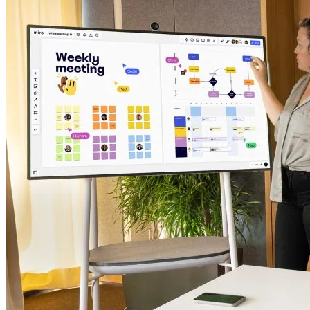
Talktrack
Tabelas
Documentos
Slides
Casos de uso
Em destaque
Explore os Playbooks de IA
Explore o Miroverse
Geral
Diagramas
Workshops
Brainstorming
Mapas mentais
Mapas conceituais
Fluxogramas
Roadmaps
Roadmaps
Mapeamento de processos
Design técnico e documentação
Protótipos e wireframes
Mapa da jornada do cliente
Síntese de pesquisa
Workshops de design
Planejamento e entrega
Planejamento de metas