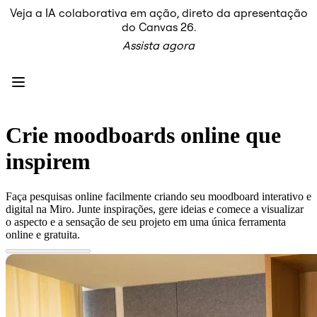
Veja a IA colaborativa em ação, direto da apresentação
Produto
do Canvas 26.
Em destaque
Assista agora
Canvas inteligente™
Fluxos
Protótipos e wireframes
Miro Engage
Plataforma
Visão geral da IA
AI Workflows
Crie moodboards online que
Conectores
Servidor MCP
inspirem
Explore os Playbooks de IA
Servidor MCP
Planos de ação
Faça pesquisas online facilmente criando seu moodboard interativo e
Integrações
digital na Miro. Junte inspirações, gere ideias e comece a visualizar
Segurança
o aspecto e a sensação de seu projeto em uma única ferramenta
Enterprise Guard
online e gratuita.
Plataforma para desenvolvedores
Baixar aplicativos
Formatos
Lousa
Diagramas
Kanban
Linhas do tempo