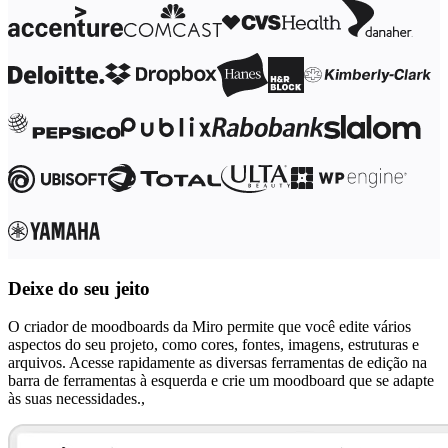
Transformação dos modos de trabalho
Experiência digital do funcionário
Design de experiência do cliente e serviço
Transformação de nuvem e software
Recursos
Aprendizagem
Histórias de clientes
Academy
Webinars
Aprendizagem na Reforge
Comunidade e suporte
Central de ajuda
Eventos
Comunidade
Blog
Parceiros e serviços
Deixe do seu jeito
Serviços Profissionais da Miro
Parceiros de soluções
Preços
O criador de moodboards da Miro permite que você edite vários
aspectos do seu projeto, como cores, fontes, imagens, estruturas e
arquivos. Acesse rapidamente as diversas ferramentas de edição na
barra de ferramentas à esquerda e crie um moodboard que se adapte
às suas necessidades.,