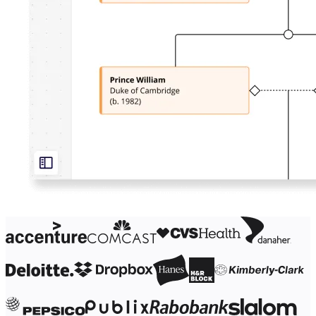
Design organizacional
Soluções
Por segmento de negócios
Enterprise
Pequenas empresas
Startups
Por setor
Digital
Serviços profissionais
Indústria
Varejo
Serviços financeiros
Ciência da vida e farmacêutica
Por time
Gestão de produto
Design e UX
Engenharia
Liderança de produto e operações
Operações
Marketing
TI
Por iniciativa estratégica
Sistema operacional de produto
Transformação com IA