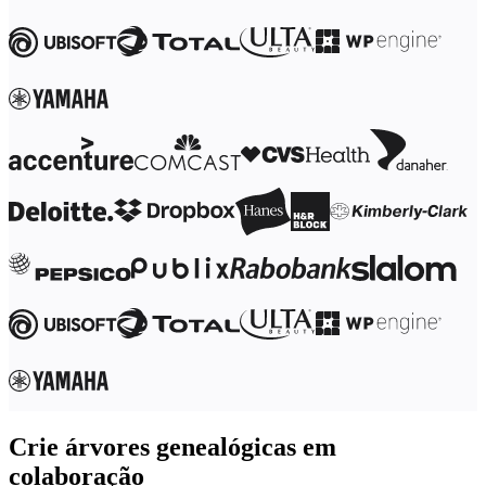
Transformação dos modos de trabalho
Experiência digital do funcionário
Design de experiência do cliente e serviço
Transformação de nuvem e software
Recursos
Aprendizagem
Histórias de clientes
Academy
Webinars
Aprendizagem na Reforge
Comunidade e suporte
Central de ajuda
Eventos
Comunidade
Blog
Parceiros e serviços
Serviços Profissionais da Miro
Parceiros de soluções
Preços
Crie árvores genealógicas em
colaboração