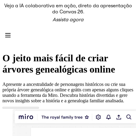
Veja a IA colaborativa em ação, direto da apresentação
Produto
do Canvas 26.
Em destaque
Assista agora
Canvas inteligente™
Fluxos
Protótipos e wireframes
Miro Engage
Plataforma
Visão geral da IA
AI Workflows
O jeito mais fácil de criar
Conectores
Servidor MCP
árvores genealógicas online
Explore os Playbooks de IA
Servidor MCP
Planos de ação
Apresente a ancestralidade de personagens históricos ou crie sua
Integrações
própria árvore genealógica online e grátis com apenas alguns cliques
Segurança
usando a ferramenta da Miro. Descubra histórias divertidas e gere
Enterprise Guard
novos insights sobre a história e a genealogia familiar analisada.
Plataforma para desenvolvedores
Baixar aplicativos
Formatos
Lousa
Diagramas
Kanban
Linhas do tempo