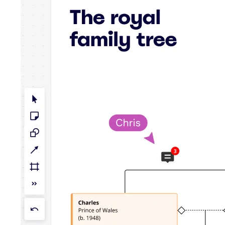
Talktrack
Tabelas
Documentos
Slides
Casos de uso
Em destaque
Explore os Playbooks de IA
Explore o Miroverse
Geral
Diagramas
Workshops
Brainstorming
Mapas mentais
Mapas conceituais
Fluxogramas
Roadmaps
Roadmaps
Mapeamento de processos
Design técnico e documentação
Protótipos e wireframes
Mapa da jornada do cliente
Síntese de pesquisa
Workshops de design
Planejamento e entrega
Planejamento de metas