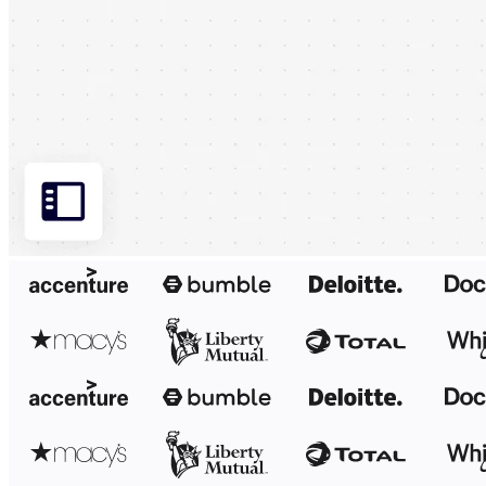
Transformação dos modos de trabalho
Experiência digital do funcionário
Design de experiência do cliente e serviço
Transformação de nuvem e software
Recursos
Aprendizagem
Histórias de clientes
Academy
Webinars
Aprendizagem na Reforge
Comunidade e suporte
Central de ajuda
Eventos
Comunidade
Blog
Parceiros e serviços
Serviços Profissionais da Miro
Parceiros de soluções
Preços