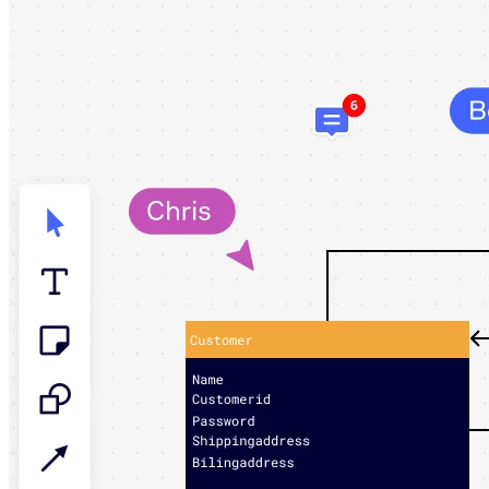
Talktrack
Tabelas
Documentos
Slides
Casos de uso
Em destaque
Explore os Playbooks de IA
Explore o Miroverse
Geral
Diagramas
Workshops
Brainstorming
Mapas mentais
Mapas conceituais
Fluxogramas
Roadmaps
Roadmaps
Mapeamento de processos
Design técnico e documentação
Protótipos e wireframes
Mapa da jornada do cliente
Síntese de pesquisa
Workshops de design
Planejamento e entrega
Planejamento de metas