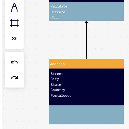
Design organizacional
Soluções
Por segmento de negócios
Enterprise
Pequenas empresas
Startups
Por setor
Digital
Serviços profissionais
Indústria
Varejo
Serviços financeiros
Ciência da vida e farmacêutica
Por time
Gestão de produto
Design e UX
Engenharia
Liderança de produto e operações
Operações
Marketing
TI
Por iniciativa estratégica
Sistema operacional de produto
Transformação com IA