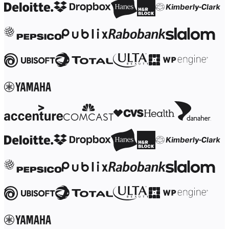
Transformação dos modos de trabalho
Experiência digital do funcionário
Design de experiência do cliente e serviço
Transformação de nuvem e software
Recursos
Aprendizagem
Histórias de clientes
Academy
Webinars
Aprendizagem na Reforge
Comunidade e suporte
Central de ajuda
Eventos
Comunidade
Blog
Parceiros e serviços
Serviços Profissionais da Miro
Parceiros de soluções
Preços