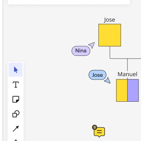
Talktrack
Tabelas
Documentos
Slides
Casos de uso
Em destaque
Explore os Playbooks de IA
Explore o Miroverse
Geral
Diagramas
Workshops
Brainstorming
Mapas mentais
Mapas conceituais
Fluxogramas
Roadmaps
Roadmaps
Mapeamento de processos
Design técnico e documentação
Protótipos e wireframes
Mapa da jornada do cliente
Síntese de pesquisa
Workshops de design
Planejamento e entrega
Planejamento de metas