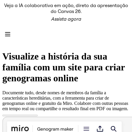
Veja a IA colaborativa em ação, direto da apresentação
Produto
do Canvas 26.
Em destaque
Assista agora
Canvas inteligente™
Fluxos
Protótipos e wireframes
Miro Engage
Plataforma
Visão geral da IA
AI Workflows
Visualize a história da sua
Conectores
Servidor MCP
família com um site para criar
Explore os Playbooks de IA
Servidor MCP
genogramas online
Planos de ação
Integrações
Segurança
Documente tudo, desde nomes de membros da família a
Enterprise Guard
características hereditárias, com a ferramenta para criar de
Plataforma para desenvolvedores
genogramas online e gratuito da Miro. Colabore com outras pessoas
Baixar aplicativos
em tempo real ou compartilhe o resultado final em PDF ou imagem.
Formatos
Lousa
Diagramas
Kanban
Linhas do tempo