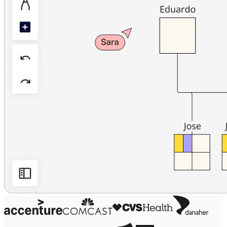
Design organizacional
Soluções
Por segmento de negócios
Enterprise
Pequenas empresas
Startups
Por setor
Digital
Serviços profissionais
Indústria
Varejo
Serviços financeiros
Ciência da vida e farmacêutica
Por time
Gestão de produto
Design e UX
Engenharia
Liderança de produto e operações
Operações
Marketing
TI
Por iniciativa estratégica
Sistema operacional de produto
Transformação com IA