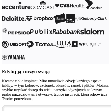
Transformacja metod pracy
Cyfrowe doświadczenia pracowników
Projektowanie usług i doświadczeń klientów
Transformacja chmurowa i oprogramowania
Zasoby
Nauka
Historie klientów
Akademia
Webinary
Nauka przez Reforge
Społeczność i pomoc
Centrum pomocy
Wydarzenia
Społeczność
Blog
Partnerzy i usługi
Edytuj ją i uczyń swoją
Usługi profesjonalne Miro
Partnerzy ds. rozwiązań
Cennik
Kreator tablic inspiracji Miro umożliwia edycję każdego aspektu
tablicy, w tym kolorów, czcionek, obrazów, ramek i plików. Możesz
szybko uzyskać dostęp do wielu narzędzi edycyjnych na lewym
pasku narzędziowym i utworzyć tablicę inspiracji, która odpowiada
Twoim potrzebom.,