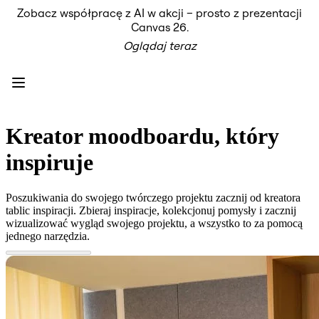
Zobacz współpracę z AI w akcji – prosto z prezentacji
Produkt
Canvas 26.
Polecane
Oglądaj teraz
Inteligentna plansza
Przepływy
Prototypy i wireframe'y
Engage
Platforma
Przegląd AI
AI Workflows
Kreator moodboardu, który
Łączniki
Serwer MCP
inspiruje
Odkryj AI Playbooks
Serwer MCP
Plany projektów
Poszukiwania do swojego twórczego projektu zacznij od kreatora
Integracje
tablic inspiracji. Zbieraj inspiracje, kolekcjonuj pomysły i zacznij
Bezpieczeństwo
wizualizować wygląd swojego projektu, a wszystko to za pomocą
Enterprise Guard
jednego narzędzia.
Platforma dla deweloperów
Aplikacje do pobrania
Formaty
Tablica
Diagramy
Kanban
Osie czasu