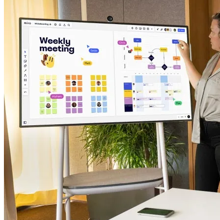
Talktrack
Tabele
Dokumenty
Slajdy
Zastosowania
Polecane
Odkryj AI Playbooks
Przeglądaj Miroverse
Ogólne
Diagramy
Warsztaty
Burze mózgów
Mapy myśli
Mapy koncepcyjne
Schematy blokowe
Specjalistyczne
Tworzenie roadmap
Mapowanie procesów
Projekty techniczne i dokumentacja
Prototypy i wireframe'y
Mapowanie podróży klienta
Synteza badań
Warsztaty projektowe
Planowanie i dostarczanie
Planowanie celów