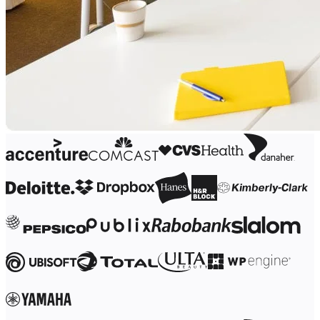
Projektowanie organizacji
Rozwiązania
Według segmentu biznesowego
Przedsiębiorstwa
Małe firmy
Startupy
Według branży
Cyfrowa
Usługi profesjonalne
Produkcja
Handel
Usługi finansowe
Nauki przyrodnicze i farmacja
Według zespołu
Zarządzanie produktem
Design i UX
Inżynieria
Przywództwo i operacje produktowe
Operacje
Marketing
IT
Według inicjatywy strategicznej
Produktowy model operacyjny
Transformacja AI