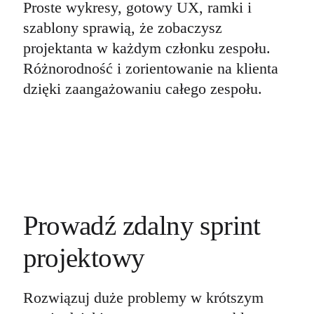
Transformacja metod pracy
Proste wykresy, gotowy UX, ramki i
Cyfrowe doświadczenia pracowników
szablony sprawią, że zobaczysz
Projektowanie usług i doświadczeń klientów
Transformacja chmurowa i oprogramowania
projektanta w każdym członku zespołu.
Zasoby
Nauka
Różnorodność i zorientowanie na klienta
Historie klientów
dzięki zaangażowaniu całego zespołu.
Akademia
Webinary
Nauka przez Reforge
Społeczność i pomoc
Centrum pomocy
Wydarzenia
Społeczność
Blog
Partnerzy i usługi
Usługi profesjonalne Miro
Partnerzy ds. rozwiązań
Prowadź zdalny sprint
Cennik
projektowy
Rozwiązuj duże problemy w krótszym