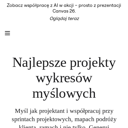
Zobacz współpracę z AI w akcji – prosto z prezentacji
Produkt
Canvas 26.
Polecane
Oglądaj teraz
Inteligentna plansza
Przepływy
Prototypy i wireframe'y
Engage
Platforma
Przegląd AI
AI Workflows
Łączniki
Najlepsze projekty
Serwer MCP
Odkryj AI Playbooks
Serwer MCP
wykresów
Plany projektów
Integracje
Bezpieczeństwo
myślowych
Enterprise Guard
Platforma dla deweloperów
Aplikacje do pobrania
Formaty
Myśl jak projektant i współpracuj przy
Tablica
Diagramy
sprintach projektowych, mapach podróży
Kanban
klienta, ramach i nie tylko. Generuj
Osie czasu