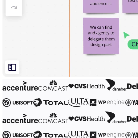
マインドマップ
コンセプトマップ
フローチャート
特定用途
ロードマップ策定
プロセスマップ作成
技術設計・ドキュメント
プロトタイプとワイヤーフレーム
顧客ジャーニーマップ
リサーチ統合
Design Workshops
Planning & Delivery
目標の策定
組織づくり
ソリューション
企業規模別
エンタープライズ
中小企業
ベンチャー