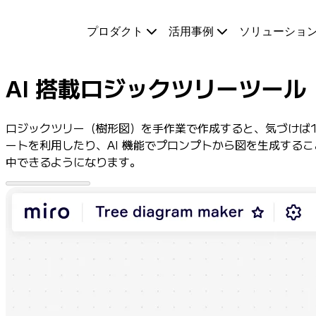
プロダクト
プロダクト
活用事例
ソリューショ
注目アイテム
インテリジェント キャンバス
フロー
AI 搭載ロジックツリーツール
プロトタイプとワイヤーフレーム
Engage
プラットフォーム
ロジックツリー（樹形図）を手作業で作成すると、気づけば1
AI 概要
ートを利用したり、AI 機能でプロンプトから図を生成する
AI Workflows
中できるようになります。
コネクター
MCP サーバー
AI プレイブックを見る
MCP サーバー
ブループリント
インテグレーション
セキュリティー
Enterprise Guard
開発者プラットフォーム