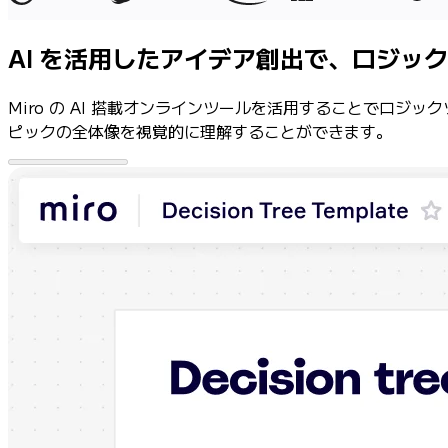
業界別
デジタル
AI を活用したアイデア創出で、ロジッ
専門サービス
製造
Miro の AI 搭載オンラインツールを活用することでロ
小売
ピックの全体像を視覚的に理解することができます。
金融サービス
製薬とライフサイエンス
チーム別
プロダクト管理
デザインと UX
エンジニアリング
製品部門の統括と運営
業務運営
マーケティング
IT
戦略的イニシアティブ別
Product OS
AI トランスフォーメーション
働き方変革