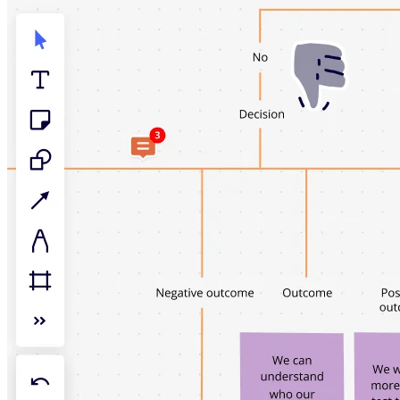
アプリをダウンロード
フォーマット
ホワイトボード
ダイアグラム
カンバン
タイムライン
Talktrack
テーブル
文書
スライド
活用事例
注目アイテム
AI プレイブックを見る
Miroverse をチェック
全般
ダイアグラム
ワークショップ
ブレインストーミング