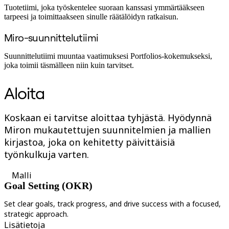
Tuotetiimi, joka työskentelee suoraan kanssasi ymmärtääkseen
tarpeesi ja toimittaakseen sinulle räätälöidyn ratkaisun.
Miro-suunnittelutiimi
Suunnittelutiimi muuntaa vaatimuksesi Portfolios-kokemukseksi,
joka toimii täsmälleen niin kuin tarvitset.
Aloita
Koskaan ei tarvitse aloittaa tyhjästä. Hyödynnä
Miron mukautettujen suunnitelmien ja mallien
kirjastoa, joka on kehitetty päivittäisiä
työnkulkuja varten.
Malli
Goal Setting (OKR)
Set clear goals, track progress, and drive success with a focused,
D
strategic approach.
Lisätietoja
L