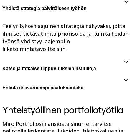
TalkTrack
Yhdistä strategia päivittäiseen työhön
Tables
Docs
Slides
Tee yrityksenlaajuinen strategia näkyväksi, jotta
Käyttöskenaariot
Esittelyssä
ihmiset tietävät mitä priorisoida ja kuinka heidän
AI-pelikirjat
työnsä yhdistyy laajempiin
Tutustu Miroverseen
Yleistä
liiketoimintatavoitteisiin.
Kaaviointi
Työpajat
Aivoriihityöskentely
Ajatuskartat
Katso ja ratkaise riippuvuuksien ristiriitoja
Käsitekartat
Vuokaaviot
Erikoistunut
Entistä itsevarmempi päätöksenteko
Tiekartat
Prosessikartan luominen
Tekninen suunnittelu ja dokumentaatio
Prototyypit ja rautalankamallit
Yhteistyöllinen portfoliotyötila
Palvelupolkukarttojen luominen
Tutkimussynteesi
Suunnittelutyöpajat
Miro Portfoliosin ansiosta sinun ei tarvitse
Suunnittelu ja toimitus
pallotella laskentataulukoiden, tilatyökalujen ja
Tavoitesuunnittelu