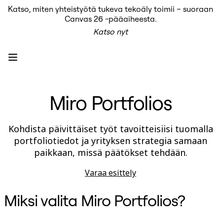
Katso, miten yhteistyötä tukeva tekoäly toimii – suoraan
Tuote
Canvas 26 -pääaiheesta.
Esittelyssä
Katso nyt
Intelligent Canvas™
Flows
Prototyypit ja rautalankamallit
Engage
Alusta
AI-yleiskatsaus
AI Workflows
Miro Portfolios
Liittimet
MCP-palvelin
AI-pelikirjat
MCP-palvelin
Kohdista päivittäiset työt tavoitteisiisi tuomalla
Blueprints
portfoliotiedot ja yrityksen strategia samaan
Integroinnit
Turvallisuus
paikkaan, missä päätökset tehdään.
Enterprise Guard
Kehittäjäalusta
Varaa esittely
Lataa sovelluksia
Muodot
Kirjoitustaulu
Miksi valita Miro Portfolios?
Diagrams
Kanban
Timelines