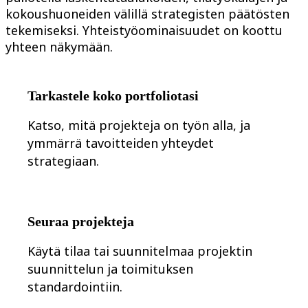
kokoushuoneiden välillä strategisten päätösten
Org-suunnittelu
Ratkaisut
tekemiseksi. Yhteistyöominaisuudet on koottu
Liiketoimintasegmentin mukaan
yhteen näkymään.
Enterprise
Pienyritykset
Start-upit
Toimialoittain
Tarkastele koko portfoliotasi
Digitaalinen
Asiantuntijapalvelut
Katso, mitä projekteja on työn alla, ja
Tuotanto
Retail
ymmärrä tavoitteiden yhteydet
Talouspalvelut
strategiaan.
Lääketiede ja biotieteet
Tiimikohtainen
Tuotehallinta
Muotoilu & UX
Insinöörisuunnittelu
Seuraa projekteja
Tuotejohtajuus ja toiminnot
Toiminnot
Markkinointi
Käytä tilaa tai suunnitelmaa projektin
IT
suunnittelun ja toimituksen
Strategisten aloitteiden mukaan
standardointiin.
Tuotekäyttöjärjestelmä
Tekoälymuunnos