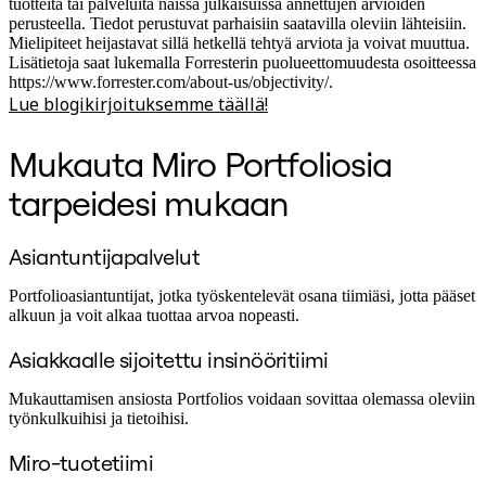
tuotteita tai palveluita näissä julkaisuissa annettujen arvioiden
perusteella. Tiedot perustuvat parhaisiin saatavilla oleviin lähteisiin.
Mielipiteet heijastavat sillä hetkellä tehtyä arviota ja voivat muuttua.
Lisätietoja saat lukemalla Forresterin puolueettomuudesta osoitteessa
https://www.forrester.com/about-us/objectivity/.
Lue blogikirjoituksemme täällä!
Mukauta Miro Portfoliosia
tarpeidesi mukaan
Asiantuntijapalvelut
Portfolioasiantuntijat, jotka työskentelevät osana tiimiäsi, jotta pääset
alkuun ja voit alkaa tuottaa arvoa nopeasti.
Asiakkaalle sijoitettu insinööritiimi
Mukauttamisen ansiosta Portfolios voidaan sovittaa olemassa oleviin
työnkulkuihisi ja tietoihisi.
Miro-tuotetiimi