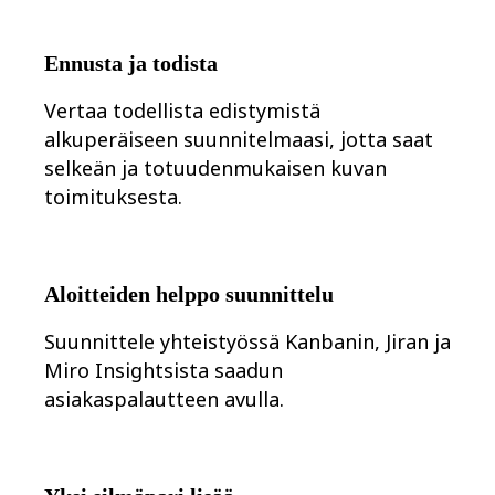
Työtapojen muutos
Digitaalinen työntekijäkokemus
Asiakaskokemus ja palvelumuotoilu
Ennusta ja todista
Pilven ja ohjelmiston muunnos
Resurssit
Oppiminen
Vertaa todellista edistymistä
Asiakastarinat
alkuperäiseen suunnitelmaasi, jotta saat
Academy
Webinaarit
selkeän ja totuudenmukaisen kuvan
Reforge Learning
toimituksesta.
Yhteisö ja tuki
Ohjekeskus
Tapahtumat
Yhteisö
Blogi
Aloitteiden helppo suunnittelu
Kumppanit ja palvelut
Miron asiantuntijapalvelut
Suunnittele yhteistyössä Kanbanin, Jiran ja
Ratkaisukumppanit
Hinnat
Miro Insightsista saadun
asiakaspalautteen avulla.