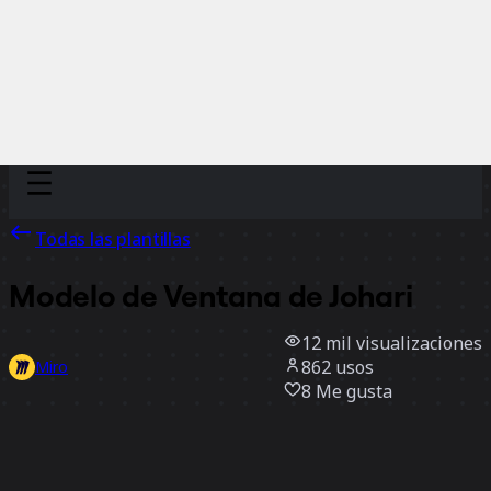
Discover
Por equipo
Por tamaño
Todas las plantillas
Modelo de Ventana de Johari
12 mil
visualizaciones
862
usos
Miro
8
Me gusta
Usar la plantilla