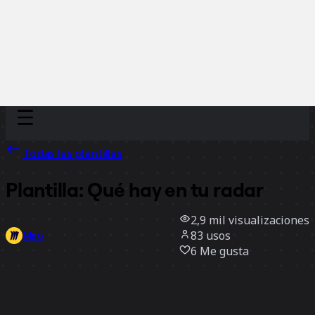
Discover
Por equipo
Por tamaño
Todas las plantillas
Plantilla: Qué hay en tu radar
2,9 mil
visualizaciones
83
usos
Miro
6
Me gusta
Usar la plantilla