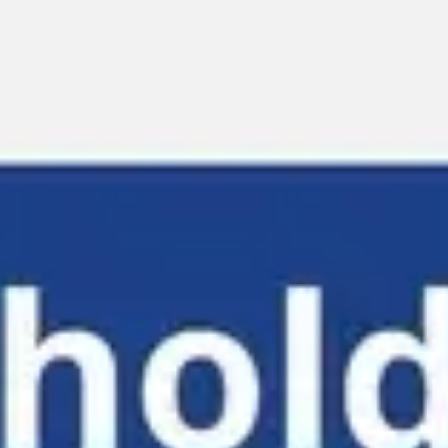
Miroverse
Plantillas
Para ti
Impulsadas por IA
Por caso de uso