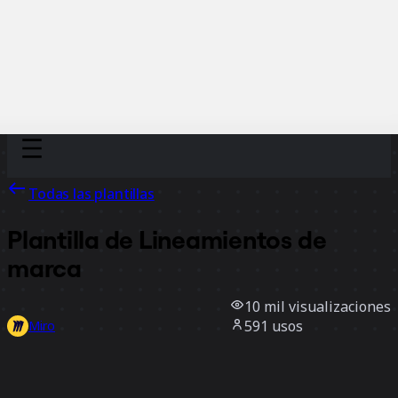
Discover
Por equipo
Por tamaño
Todas las plantillas
Plantilla de Lineamientos de
marca
10 mil
visualizaciones
591
usos
Miro
33
Me gusta
Usar la plantilla