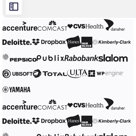
Transformación de las formas de trabajo
Experiencia digital del empleado
Experiencia del cliente y diseño de servicios
Transformación en la nube y de software
Recursos
Aprendizaje
Historias de clientes
Academia
Webinarios
Reforge Learning
Comunidad y soporte
Centro de Ayuda
Eventos
Comunidad
Blog
Socios y servicios
Servicios profesionales de Miro
Socios de soluciones
Precios