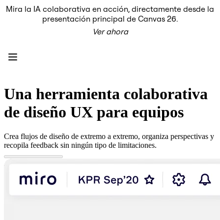
Mira la IA colaborativa en acción, directamente desde la
Producto
presentación principal de Canvas 26.
Destacados
Ver ahora
Lienzo inteligente™
Flujos
Prototipos y wireframes
Miro Engage
Plataforma
Descripción general de IA
AI Workflows
Una herramienta colaborativa
Conectores
Servidor MCP
de diseño UX para equipos
Explora los manuales de IA
Servidor MCP
Planes de acción
Crea flujos de diseño de extremo a extremo, organiza perspectivas y
Integraciones
recopila feedback sin ningún tipo de limitaciones.
Seguridad
Enterprise Guard
Plataforma para desarrolladores
Descargar aplicaciones
Formatos
Pizarra
Diagramas
Kanban
Cronogramas