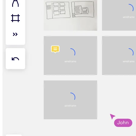
Diseño organizacional
Soluciones
Por segmento empresarial
Enterprise
Pequeña empresa
Startups
Por sector
Digital
Servicios profesionales
Fabricación
Comercio minorista
Servicios financieros
Ciencias de la vida y farmacéutica
Por equipo
Gestión de productos
Diseño y UX
Ingeniería
Liderazgo y operaciones de producto
Operaciones
Marketing
TI
Por iniciativa estratégica
Sistema operativo de producto
Transformación con IA