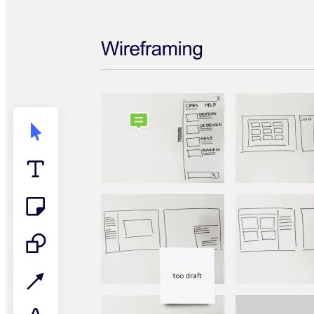
Talktrack
Tablas
Documentos
Diapositivas
Casos de uso
Destacados
Explora los manuales de IA
Explorar el Miroverse
General
Diagramas
Talleres
Lluvia de ideas
Mapas mentales
Mapas conceptuales
Diagramas de flujo
Especializados
Creación de roadmaps
Mapeo de procesos
Diseño técnico y documentación
Prototipos y wireframes
Mapas de recorrido del cliente
Análisis de resultados
Miro Design Workshops
Miro Planning & Delivery
Planificación de objetivos