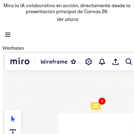
Mira la IA colaborativa en acción, directamente desde la
Producto
presentación principal de Canvas 26.
Destacados
Ver ahora
Lienzo inteligente™
Flujos
Prototipos y wireframes
Miro Engage
Plataforma
Descripción general de IA
Wireframes
AI Workflows
Conectores
Servidor MCP
Explora los manuales de IA
Servidor MCP
Planes de acción
Integraciones
Seguridad
Enterprise Guard
Plataforma para desarrolladores
Descargar aplicaciones
Formatos
Pizarra
Diagramas
Kanban
Cronogramas