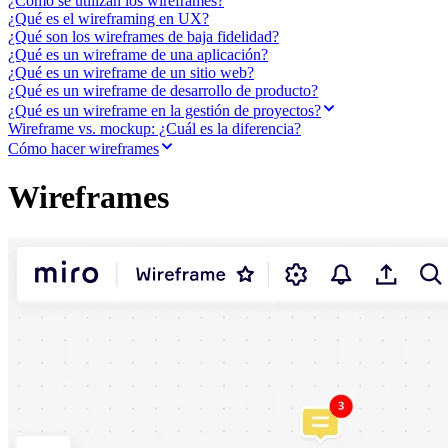
¿Cómo se utilizan los wireframes?
Transformación de las formas de trabajo
¿Qué es el wireframing en UX?
Experiencia digital del empleado
¿Qué son los wireframes de baja fidelidad?
Experiencia del cliente y diseño de servicios
¿Qué es un wireframe de una aplicación?
Transformación en la nube y de software
¿Qué es un wireframe de un sitio web?
Recursos
¿Qué es un wireframe de desarrollo de producto?
Aprendizaje
Historias de clientes
¿Qué es un wireframe en la gestión de proyectos?
Academia
Wireframe vs. mockup: ¿Cuál es la diferencia?
Webinarios
Cómo hacer wireframes
Reforge Learning
Comunidad y soporte
Wireframes
Centro de Ayuda
Eventos
Comunidad
Blog
Socios y servicios
Servicios profesionales de Miro
Socios de soluciones
Precios