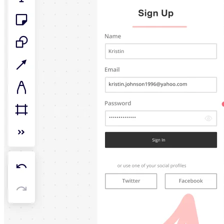
Talktrack
Tablas
Documentos
Diapositivas
Casos de uso
Destacados
Explora los manuales de IA
Explorar el Miroverse
General
Diagramas
Talleres
Lluvia de ideas
Mapas mentales
Mapas conceptuales
Diagramas de flujo
Especializados
Creación de roadmaps
Mapeo de procesos
Diseño técnico y documentación
Prototipos y wireframes
Mapas de recorrido del cliente
Análisis de resultados
Miro Design Workshops
Miro Planning & Delivery
Planificación de objetivos