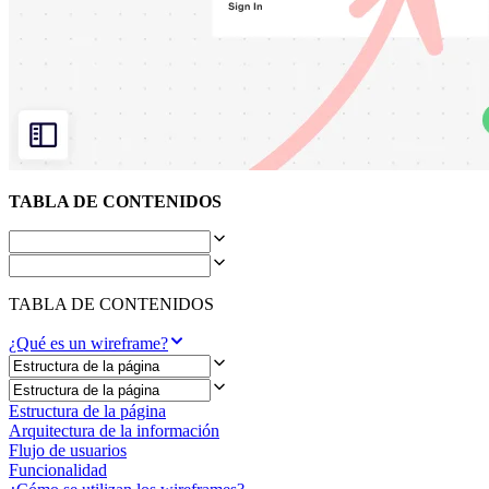
Diseño organizacional
Soluciones
Por segmento empresarial
Enterprise
Pequeña empresa
Startups
Por sector
Digital
Servicios profesionales
Fabricación
TABLA DE CONTENIDOS
Comercio minorista
Servicios financieros
Ciencias de la vida y farmacéutica
Por equipo
Gestión de productos
TABLA DE CONTENIDOS
Diseño y UX
Ingeniería
¿Qué es un wireframe?
Liderazgo y operaciones de producto
Operaciones
Marketing
Estructura de la página
TI
Arquitectura de la información
Por iniciativa estratégica
Flujo de usuarios
Sistema operativo de producto
Funcionalidad
Transformación con IA