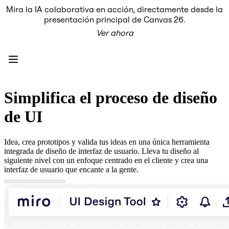
Mira la IA colaborativa en acción, directamente desde la
Producto
presentación principal de Canvas 26.
Destacados
Ver ahora
Lienzo inteligente™
Flujos
Prototipos y wireframes
Miro Engage
Plataforma
Descripción general de IA
AI Workflows
Simplifica el proceso de diseño
Conectores
Servidor MCP
de UI
Explora los manuales de IA
Servidor MCP
Planes de acción
Idea, crea prototipos y valida tus ideas en una única herramienta
Integraciones
integrada de diseño de interfaz de usuario. Lleva tu diseño al
Seguridad
siguiente nivel con un enfoque centrado en el cliente y crea una
Enterprise Guard
interfaz de usuario que encante a la gente.
Plataforma para desarrolladores
Descargar aplicaciones
Formatos
Pizarra
Diagramas
Kanban
Cronogramas