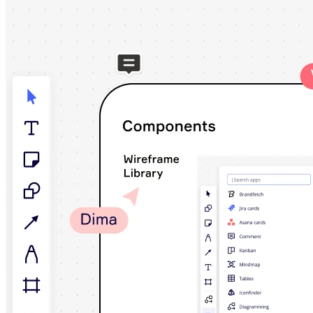
Talktrack
Tablas
Documentos
Diapositivas
Casos de uso
Destacados
Explora los manuales de IA
Explorar el Miroverse
General
Diagramas
Talleres
Lluvia de ideas
Mapas mentales
Mapas conceptuales
Diagramas de flujo
Especializados
Creación de roadmaps
Mapeo de procesos
Diseño técnico y documentación
Prototipos y wireframes
Mapas de recorrido del cliente
Análisis de resultados
Miro Design Workshops
Miro Planning & Delivery
Planificación de objetivos