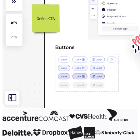
Diseño organizacional
Soluciones
Por segmento empresarial
Enterprise
Pequeña empresa
Startups
Por sector
Digital
Servicios profesionales
Fabricación
Comercio minorista
Servicios financieros
Ciencias de la vida y farmacéutica
Por equipo
Gestión de productos
Diseño y UX
Ingeniería
Liderazgo y operaciones de producto
Operaciones
Marketing
TI
Por iniciativa estratégica
Sistema operativo de producto
Transformación con IA