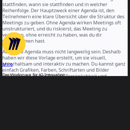
stattfinden, wann sie stattfinden und in welcher
Reihenfolge. Der Hauptzweck einer Agenda ist, den
Teilnehmern eine klare Übersicht über die Struktur des
Meetings zu geben. Ohne Agenda wirken Meetings oft
unstrukturiert, und du riskierst, das Meeting zu
verlassen, ohne erreicht zu haben, was du dir
vorgenommen hast.
Aber eine Agenda muss nicht langweilig sein. Deshalb
haben wir diese Vorlage erstellt, um sie visuell,
unterhaltsam und interaktiv zu machen. Du kannst ganz
Miro
einfach Grafiken, Farben, Schriftarten und Bilder
Der Workspace für KI-Innovation
einfügen, um deiner Agenda Persönlichkeit und
kreativen Stil zu verleihen.
Miro bringt Teams und KI zusammen. So können sie gemeinsam
in kürzester Zeit das nächste große Ding planen, entwickeln und
umsetzen. Miro versetzt über 100 Mio. Produktmanager,
Designer, Entwickler u. a. in die Lage, von der ersten Discovery bis
So erstellst du eine Agenda
zum finalen Ergebnis auf einem KI-gestützten Canvas
zusammenzuarbeiten. KI ist dort eingebunden, wo die Teamarbeit
Eine eigene Agenda zu erstellen ist einfach. Der
stattfindet. Das Ergebnis: weniger Silos, bessere Abstimmung,
unendliche Canvas von Miro ist der perfekte Ort, um
schnellere Innovation. Die kollaborativen KI-Workflows von Miro
nutzen den Canvas als Prompt und halten Teams im Flow,
deine Agenda zu erstellen und mit deinem Team zu