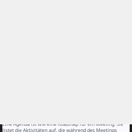
Melden
Über die Agenda-Vorlage
Nichts ist schlimmer als eine Besprechung ohne klaren
Zweck. Du musst kein Planungsgenie sein, um vor der
Besprechung sinnvolle Agenden zu erstellen. Mit dieser
einfach zu verwendenden Agenda-Vorlage kannst du
deine Kollegen beeindrucken und euch schneller
abstimmen.
Was ist eine Agenda?
Eine Agenda ist wie eine Roadmap für ein Meeting. Sie
listet die Aktivitäten auf, die während des Meetings