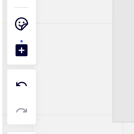
Transformation der Arbeitsweisen
Digitaler Arbeitsplatz
Customer Experience & Service Design
Cloud & Softwaretransformation
Ressourcen
Lernen
Erfolgsgeschichten
Academy
Webinare
Reforge Learning
Community & Support
Hilfecenter
Veranstaltungen
Community
Blog
Partner & Dienstleistungen
Miro Professional Services
Lösungspartner
Preise