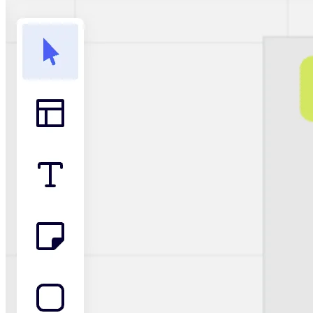
Talktrack
Tabellen
Dokumente
Präsentation
Einsatzbereiche
Unsere Empfehlungen
KI-Playbooks entdecken
Im Miroverse umschauen
Allgemein
Diagramme
Workshops
Brainstorming
Mindmaps
Concept Maps
Flussdiagramme
Spezialisiert
Erstellen von Roadmaps
Prozessabbildung
Technisches Design & Dokumentation
Prototypen & Wireframes
Abbildung der Customer Journey
Auswertung von Research
Miro Design Workshops
Miro Planning & Delivery
Zielplanung