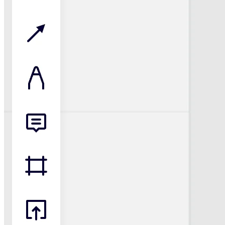
Organisationsdesign
Lösungen
Nach Geschäftssegment
Große Unternehmen
KMU
Startups
Nach Branche
Digitales
Professionelle Dienstleistungen
Fertigung
Einzelhandel
Finanzdienstleistungen
Pharmaindustrie & Life Science
Nach Team
Produktmanagement
Design & UX
Softwareentwicklung
Produktleitung & Product Ops
Operativer Bereich
Marketing
IT
Nach strategischer Initiative
Product Operating System
KI-Transformation