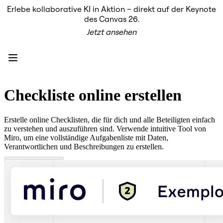
Erlebe kollaborative KI in Aktion – direkt auf der Keynote
Produkt
des Canvas 26.
Unsere Empfehlungen
Jetzt ansehen
Intelligenter Canvas
Flows
Prototypen & Wireframes
Engage
Plattform
KI-Übersicht
AI Workflows
Checkliste online erstellen
Connectors
MCP-Server
KI-Playbooks entdecken
Erstelle online Checklisten, die für dich und alle Beteiligten einfach
MCP-Server
zu verstehen und auszuführen sind. Verwende intuitive Tool von
Blueprints
Miro, um eine vollständige Aufgabenliste mit Daten,
Integrationen
Verantwortlichen und Beschreibungen zu erstellen.
Sicherheit
Enterprise Guard
Entwicklerplattform
Apps herunterladen
Formate
Whiteboard
Diagramme
Kanban
Zeitachsen