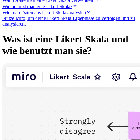
Wann sollte man eine Likert Skala verwenden?
Transformation der Arbeitsweisen
Digitaler Arbeitsplatz
Wie benutzt man eine Likert Skala?
Customer Experience & Service Design
Wie man Daten aus Likert Skala analysiert
Cloud & Softwaretransformation
Nutze Miro, um deine Likert Skala-Ergebnisse zu verfolgen und zu
Ressourcen
analysieren.
Lernen
Erfolgsgeschichten
Was ist eine Likert Skala und
Academy
Webinare
wie benutzt man sie?
Reforge Learning
Community & Support
Hilfecenter
Veranstaltungen
Community
Blog
Partner & Dienstleistungen
Miro Professional Services
Lösungspartner
Preise