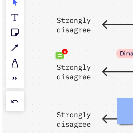
Talktrack
Tabellen
Dokumente
Präsentation
Einsatzbereiche
Unsere Empfehlungen
KI-Playbooks entdecken
Im Miroverse umschauen
Allgemein
Diagramme
Workshops
Brainstorming
Mindmaps
Concept Maps
Flussdiagramme
Spezialisiert
Erstellen von Roadmaps
Prozessabbildung
Technisches Design & Dokumentation
Prototypen & Wireframes
Abbildung der Customer Journey
Auswertung von Research
Miro Design Workshops
Miro Planning & Delivery
Zielplanung