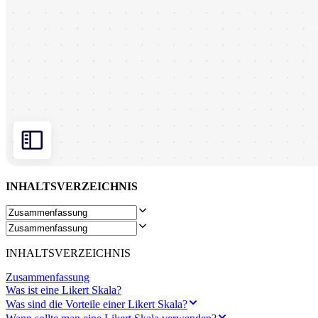
Organisationsdesign
Lösungen
Nach Geschäftssegment
Große Unternehmen
KMU
Startups
Nach Branche
Digitales
Professionelle Dienstleistungen
Fertigung
Einzelhandel
Finanzdienstleistungen
Pharmaindustrie & Life Science
Nach Team
INHALTSVERZEICHNIS
Produktmanagement
Design & UX
Softwareentwicklung
Produktleitung & Product Ops
Operativer Bereich
INHALTSVERZEICHNIS
Marketing
IT
Zusammenfassung
Nach strategischer Initiative
Was ist eine Likert Skala?
Product Operating System
Was sind die Vorteile einer Likert Skala?
KI-Transformation