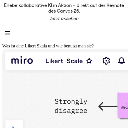
Erlebe kollaborative KI in Aktion – direkt auf der Keynote
Produkt
des Canvas 26.
Unsere Empfehlungen
Jetzt ansehen
Intelligenter Canvas
Flows
Prototypen & Wireframes
Engage
Plattform
KI-Übersicht
Was ist eine Likert Skala und wie benutzt man sie?
AI Workflows
Connectors
MCP-Server
KI-Playbooks entdecken
MCP-Server
Blueprints
Integrationen
Sicherheit
Enterprise Guard
Entwicklerplattform
Apps herunterladen
Formate
Whiteboard
Diagramme
Kanban
Zeitachsen