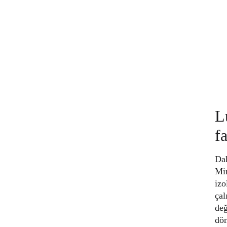
L
f
Dah
Mir
izo
çal
değ
dön