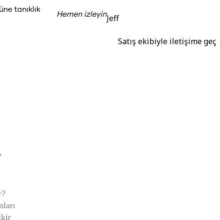
üne tanıklık
Hemen izleyin
Jeff
Satış ekibiyle iletişime geç
? 

ları 
kir 