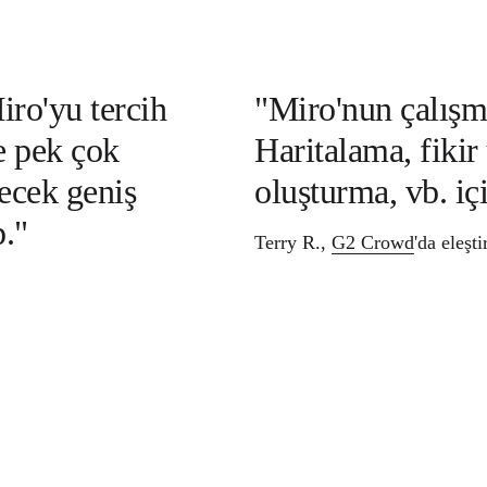
iro'yu tercih
"Miro'nun çalışm
e pek çok
Haritalama, fikir
lecek geniş
oluşturma, vb. iç
p."
Terry R.,
G2 Crowd
'da eleşt