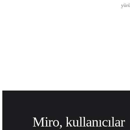
TalkTrack
yürü
Tables
Docs
Slides
Senaryolar
Öne Çıkanlar
Yapay Zeka Rehberlerini keşfedin
Miroverse'ü keşfedin
Genel
Diagramming
Atölyeler
Beyin Fırtınası
Zihin Haritaları
Konsept Haritaları
Akış Şemaları
Uzmanlaşmış
Yol Haritaları
Süreç Haritalama
Technical Design ve Belgeler
Prototypes ve Tel Çerçeveler
Müşteri Yolculuğu Haritalama
Araştırma Sentezi
Miro, kullanıcılar
Design Workshops
Planning & Delivery
Hedef Planlama