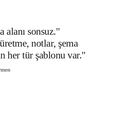
a alanı sonsuz."
 üretme, notlar, şema
in her tür şablonu var."
irmen