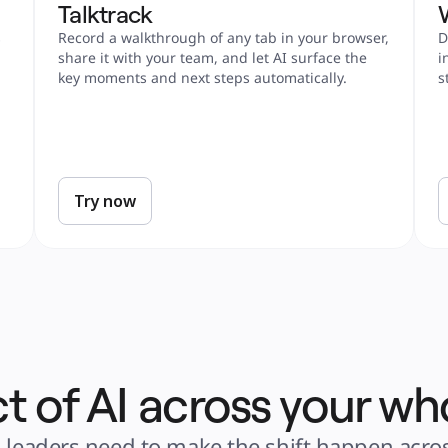
Talktrack 
 
Record a walkthrough of any tab in your browser, 
D
share it with your team, and let AI surface the 
i
key moments and next steps automatically.
s
Try now
t of AI across your wh
leaders need to make the shift happen acros