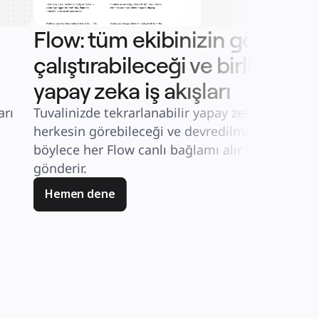
Flow: tüm ekibinizin görebilec
çalıştırabileceği ve birlikte o
yapay zeka iş akışları
rı 
Tuvalinizde tekrarlanabilir yapay zeka iş akışları 
herkesin görebileceği ve devredilmesi kolay. Onl
böylece her Flow canlı bağlamı alır ve eylemleri 
gönderir.
Hemen dene