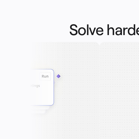
Senaryolar
Öne Çıkanlar
Yapay Zeka Rehberlerini keşfedin
Miroverse'ü keşfedin
Genel
Diagramming
Solve harde
Atölyeler
Beyin Fırtınası
Zihin Haritaları
Konsept Haritaları
Akış Şemaları
Uzmanlaşmış
Yol Haritaları
Süreç Haritalama
Technical Design ve Belgeler
Prototypes ve Tel Çerçeveler
Müşteri Yolculuğu Haritalama
Araştırma Sentezi
Design Workshops
Planning & Delivery
Hedef Planlama
Org. Tasarımı
Çözümler
İş Segmentine Göre
Enterprise
Küçük İşletmeler
Startup'lar
Sektöre Göre
Dijital
Profesyonel Hizmetler
İmalat
Perakende