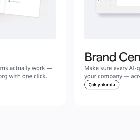
s
Brand Cen
ms actually work — 
Make sure every AI-ge
rg with one click.
your company — acro
Çok yakında