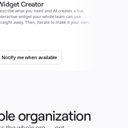
Widget Creator
Dynami
escribe what you need and AI creates a live, 
Auto-enrich
nteractive widget your whole team can use 
from tools 
traight away. Then, iterate to make it your own.
every priori
Notify me when available
Notify 
ole organization
s the whole org — not 