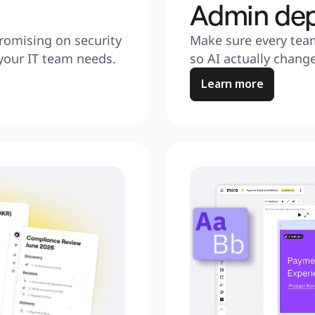
Admin de
omising on security 
Make sure every team
your IT team needs.
so AI actually chang
Learn more