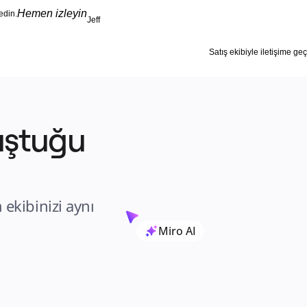
Hemen izleyin
edin.
Jeff
Satış ekibiyle iletişime geç
uştuğu 
ekibinizi aynı 
Miro AI