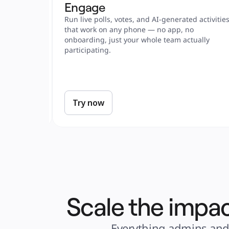
Engage
or Cursor 
Run live polls, votes, and AI-generated activities
into 
that work on any phone — no app, no 
act to, 
onboarding, just your whole team actually 
participating.
Try now
Scale the impac
Everything admins and 