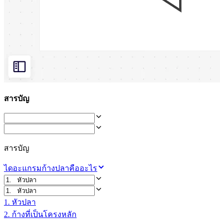
ผังงาน
เฉพาะทาง
การจัดทำแผนการทำงาน
การแมปกระบวนการ
การออกแบบและเอกสารทางเทคนิค
ต้นแบบและไวร์เฟรม
การออกแบบแผนที่เส้นทางของลูกค้า
การสังเคราะห์งานวิจัย
สารบัญ
เวิร์คชอปการออกแบบ
การวางแผนและการส่งมอบ
การวางแผนเป้าหมาย
การออกแบบองค์กร
สารบัญ
โซลูชัน
ตามกลุ่มธุรกิจ
ไดอะแกรมก้างปลาคืออะไร
Enterprise
ธุรกิจขนาดเล็ก
สตาร์ทอัพ
1. หัวปลา
ตามอุตสาหกรรม
2. ก้างที่เป็นโครงหลัก