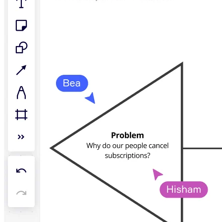
รูปแบบ
ไวท์บอร์ด
ไดอะแกรม
คัมบัง
Timeline
TalkTrack
Tables
Docs
Slides
กรณีใช้งาน
เรื่องเด่น
สำรวจคู่มือ AI
สำรวจ Miroverse
ทั่วไป
Diagramming
เวิร์กชอป
การระดมสมอง
แผนผังความคิด
การแมปแนวคิด