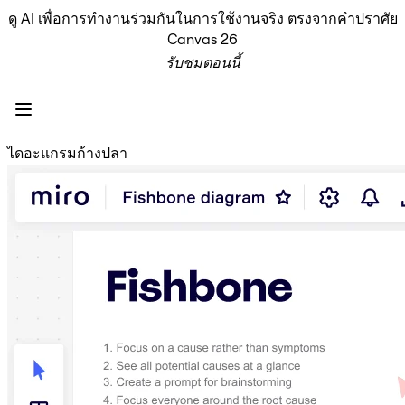
ดู AI เพื่อการทำงานร่วมกันในการใช้งานจริง ตรงจากคำปราศัย
ผลิตภัณฑ์
Canvas 26
เรื่องเด่น
รับชมตอนนี้
Intelligent Canvas™
Flow
ต้นแบบและไวร์เฟรม
Engage
แพลตฟอร์ม
ไดอะแกรมก้างปลา
ภาพรวม AI
AI Workflows
ตัวเชื่อมต่อ
เซิร์ฟเวอร์ MCP
สำรวจคู่มือ AI
เซิร์ฟเวอร์ MCP
Blueprints
การผสานรวม
ความปลอดภัย
Enterprise Guard
แพลตฟอร์มสำหรับนักพัฒนา
ดาวน์โหลดแอป