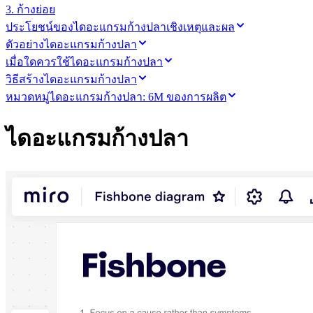
ดิจิทัล
3. ก้างย่อย
บริการระดับมืออาชีพ
ประโยชน์ของไดอะแกรมก้างปลาเชิงเหตุและผล
การผลิต
ตัวอย่างไดอะแกรมก้างปลา
ค้าปลีก
เมื่อใดควรใช้ไดอะแกรมก้างปลา
บริการทางการเงิน
วิธีสร้างไดอะแกรมก้างปลา
วิทยาศาสตร์ชีวภาพและเภสัชกรรม
หมวดหมู่ไดอะแกรมก้างปลา: 6M ของการผลิต
ตามทีมงาน
การจัดการผลิตภัณฑ์
ไดอะแกรมก้างปลา
การออกแบบและ UX
วิศวกรรม
ผู้นำผลิตภัณฑ์และฝ่ายปฏิบัติการ
การดำเนินงาน
การตลาด
IT
ตามโครงการริเริ่มเชิงกลยุทธ์
ระบบจัดการผลิตภัณฑ์
การเปลี่ยนแปลงด้วย AI
การเปลี่ยนแปลงวิถีการทำงาน
ประสบการณ์ดิจิทัลของพนักงาน