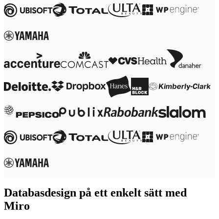
Förändring av arbetssätt
Digital medarbetarupplevelse
Kundupplevelse och servicedesign
Moln- och programvaruomvandling
Resurser
Lärande
Kundberättelser
Academy
Webbinarier
Reforge Learning
Community och Support
Hjälpcenter
Händelser
Community
Blogg
Partner och tjänster
Miro Professional Services
Lösningspartner
Priser
Databasdesign på ett enkelt sätt med
Miro