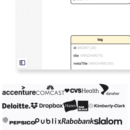
Organisationsdesign
Lösningar
Efter affärssegment
Enterprise
Småföretag
Startupföretag
Efter bransch
Digital
Professional Services
Tillverkning
Detaljhandel
Finansiella tjänster
Läkemedel och biovetenskap
Efter team
Produktledning
Design och UX
Teknik
Produktledning och drift
Verksamhet
Marknadsföring
IT
Efter strategiska initiativ
Produktoperativsystem
AI-transformation