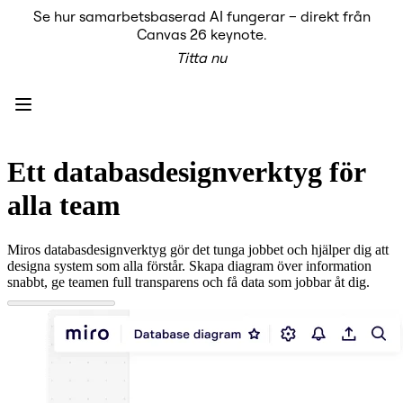
Se hur samarbetsbaserad AI fungerar – direkt från
Produkt
Canvas 26 keynote.
Utvalt
Titta nu
Intelligent Canvas™
Flows
Prototypes & Wireframes
Engage
Plattform
AI-översikt
AI Workflows
Ett databasdesignverktyg för
Kopplingar
MCP Server
alla team
Utforska AI-playbooks
MCP Server
Blueprints
Miros databasdesignverktyg gör det tunga jobbet och hjälper dig att
Integrationer
designa system som alla förstår. Skapa diagram över information
Säkerhet
snabbt, ge teamen full transparens och få data som jobbar åt dig.
Enterprise Guard
Plattform för utvecklare
Ladda ner appar
Format
Whiteboard
Diagram
Kanban
Tidslinjer