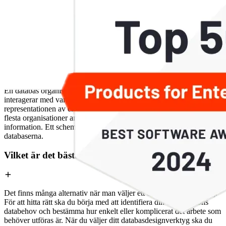
Vanliga frågor om databasdesignverktyg
Vad är skillnaden mellan ett schema och en
databas?
En databas organiserar element som är sammankopplade eller
interagerar med varandra. Ett schema visar beskrivningen eller
representationen av en hel databas och visar databasstrukturen. De
flesta organisationer använder i dag databaser för att få åtkomst till
information. Ett schema gör det lättare för teamen att hantera
databaserna.
Vilket är det bästa verktyget för databasdesign?
Det finns många alternativ när man väljer ett databasdesignverktyg.
För att hitta rätt ska du börja med att identifiera din organisations
databehov och bestämma hur enkelt eller komplicerat det arbete som
behöver utföras är. När du väljer ditt databasdesignverktyg ska du