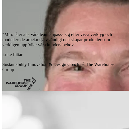
"Miro låter alla våra team anpassa sig efter vissa verktyg och
modeller: de arbetar självständigt och skapar produkter som
verkligen uppfyller våra kunders behov."
Luke Pittar
Sustainability Innovation & Design Coach på The Warehouse
Group