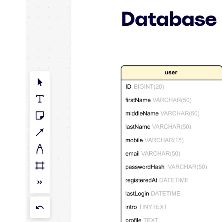
Talktrack
Tabeller
Docs
Slides
Användarexempel
Utvalt
Utforska AI-playbooks
Utforska Miroverse
Allmänt
Diagramming
Workshoppar
Brainstorming
Tankekartor
Konceptkartor
Flödesscheman
Specialiserat
Vägkartor
Kartläggning av processer
Teknisk design och dokumentation
Prototypes & Wireframes
Kartläggning av kundresor
Forskningssyntes
Design Workshops
Planning & Delivery
Målplanering