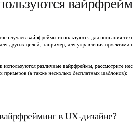
пользуются вайрфрей
тве случаев вайрфреймы используются для описания техн
для других целей, например, для управления проектами и
к используются различные вайрфреймы, рассмотрите неск
х примеров (а также несколько бесплатных шаблонов):
 вайрфрейминг в UX-дизайне?