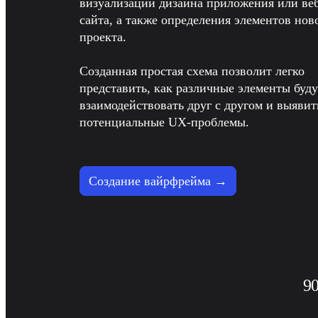
визуализации дизайна приложения или ве
TalkTrack
сайта, а также определения элементов ново
Таблицы
проекта. 

Docs
Слайды
Кейсы
Созданная простая схема позволит легко 
Избранное
представить, как различные элементы будут
Изучите руководства по ИИ
Обзор Miroverse
взаимодействовать друг с другом и выявить
Общее
потенциальные UX-проблемы.
Диаграммы
Workshops
Мозговой штурм
Ментальные карты
Концептуальные карты
Создание вайрфрейма →
Блок-схемы
Специализированное
Дорожные карты
Карты процессов
Техническое проектирование и документация
Прототипы и вайрфреймы
Составление карты пути клиента
Исследовательский синтез
90
Design Workshops
Planning & Delivery
Планирование целей