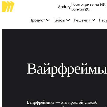
Посмотрите на ИИ 
Andrey
Продукт
Canvas 26.
Избранное
Intelligent Canvas™
Продукт
Кейсы
Решения
Рес
Flows
Прототипы и вайрфреймы
Engage
Платформа
Обзор ИИ
AI Workflows
Коннекторы
Сервер MCP
Изучите руководства по ИИ
Сервер MCP
Вайрфреймы
Планы проектов
Интеграции
Безопасность
Enterprise Guard
Платформа разработки
Загрузить приложения
Форматы
Доска
Диаграммы
Вайрфрейминг — это простой способ 
Канбан
Временные шкалы