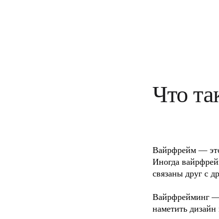
Трансформация способов работы
Цифровое взаимодействие сотрудников
Дизайн взаимодействия с пользователями и о
Облачная трансформация
Ресурсы
Обучение
Истории пользователей
Academy
Вебинары
Обучение Reforge
Что та
Сообщество и поддержка
Центр поддержки
События
Сообщество
Блог
Партнеры и услуги
Профессиональные сервисы Miro
Вайрфрейм — это 
Партнеры по решениям
Тарифы
Иногда вайрфрейм
связаны друг с д
Вайрфрейминг — 
наметить дизайн 