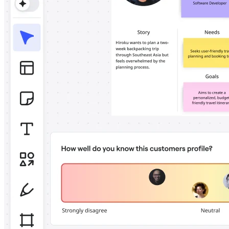
Talktrack
Tabelas
Documentos
Slides
Casos de uso
Em destaque
Explore os Playbooks de IA
Explore o Miroverse
Geral
Diagramas
Workshops
Brainstorming
Mapas mentais
Mapas conceituais
Fluxogramas
Roadmaps
Roadmaps
Mapeamento de processos
Design técnico e documentação
Protótipos e wireframes
Mapa da jornada do cliente
Síntese de pesquisa
Workshops de design
Planejamento e entrega
Planejamento de metas