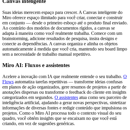
Canvas inteligente
Suas ideias merecem espaço para crescer. A Canvas inteligente do
Miro oferece espaço ilimitado para você criar, conectar e construir
em conjunto — desde o primeiro esboço até o produto final enviado.
Ao contrário dos modelos de documentos rígidos, a canvas se
adapta à maneira como você realmente trabalha. Comece com um
brainstorming, adicione resultados de pesquisa, insira designs e
conecte as dependências. A canvas organiza e alinha os objetos
automaticamente à medida que você cria, mantendo seu board limpo
sem a necessidade de trabalho manual repetitivo.
Miro AI: Fluxos e assistentes
Acelere a inovação com IA que realmente entende o seu trabalho.
O
Flows
automatiza tarefas repetitivas — transforme ideias confusas
em planos de ação organizados, gere resumos de projetos a partir de
anotações dispersas ou transforme o feedback do cliente em insights
categorizados em segundos.
O assistentes
atua como seu parceiro de
inteligência artificial, ajudando a gerar novas perspectivas, sintetizar
informações de diversas fontes e redigir conteúdo que impulsiona os
projetos. Como o Miro AI processa todo o contexto visual do seu
quadro, você obtém insights que se encaixam no que você está
criando, em vez de sugestões genéricas.