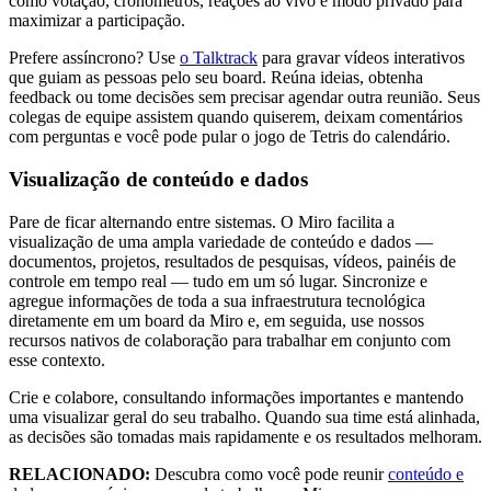
como votação, cronômetros, reações ao vivo e modo privado para
maximizar a participação.
Prefere assíncrono? Use
o Talktrack
para gravar vídeos interativos
que guiam as pessoas pelo seu board. Reúna ideias, obtenha
feedback ou tome decisões sem precisar agendar outra reunião. Seus
colegas de equipe assistem quando quiserem, deixam comentários
com perguntas e você pode pular o jogo de Tetris do calendário.
Visualização de conteúdo e dados
Pare de ficar alternando entre sistemas. O Miro facilita a
visualização de uma ampla variedade de conteúdo e dados —
documentos, projetos, resultados de pesquisas, vídeos, painéis de
controle em tempo real — tudo em um só lugar. Sincronize e
agregue informações de toda a sua infraestrutura tecnológica
diretamente em um board da Miro e, em seguida, use nossos
recursos nativos de colaboração para trabalhar em conjunto com
esse contexto.
Crie e colabore, consultando informações importantes e mantendo
uma visualizar geral do seu trabalho. Quando sua time está alinhada,
as decisões são tomadas mais rapidamente e os resultados melhoram.
RELACIONADO:
Descubra como você pode reunir
conteúdo e