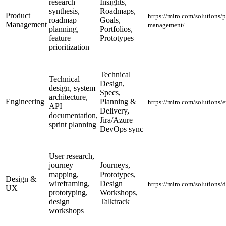
research
Insights,
synthesis,
Roadmaps,
Product
https://miro.com/solutions/
roadmap
Goals,
Management
management/
planning,
Portfolios,
feature
Prototypes
prioritization
Technical
Technical
Design,
design, system
Specs,
architecture,
Engineering
Planning &
https://miro.com/solutions/
API
Delivery,
documentation,
Jira/Azure
sprint planning
DevOps sync
User research,
journey
Journeys,
mapping,
Prototypes,
Design &
wireframing,
Design
https://miro.com/solutions/d
UX
prototyping,
Workshops,
design
Talktrack
workshops