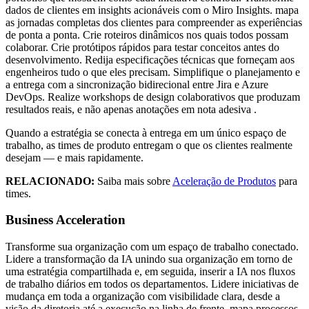
dados de clientes em insights acionáveis ​​com o Miro Insights. mapa
as jornadas completas dos clientes para compreender as experiências
de ponta a ponta. Crie roteiros dinâmicos nos quais todos possam
colaborar. Crie protótipos rápidos para testar conceitos antes do
desenvolvimento. Redija especificações técnicas que forneçam aos
engenheiros tudo o que eles precisam. Simplifique o planejamento e
a entrega com a sincronização bidirecional entre Jira e Azure
DevOps. Realize workshops de design colaborativos que produzam
resultados reais, e não apenas anotações em nota adesiva .
Quando a estratégia se conecta à entrega em um único espaço de
trabalho, as times de produto entregam o que os clientes realmente
desejam — e mais rapidamente.
RELACIONADO:
Saiba mais sobre
Aceleração de Produtos
para
times.
Business Acceleration
Transforme sua organização com um espaço de trabalho conectado.
Lidere a transformação da IA ​​unindo sua organização em torno de
uma estratégia compartilhada e, em seguida, inserir a IA nos fluxos
de trabalho diários em todos os departamentos. Lidere iniciativas de
mudança em toda a organização com visibilidade clara, desde a
visão da diretoria até a execução na linha de frente. mapa processos