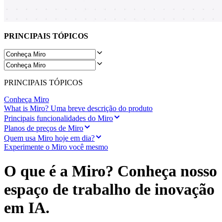
Transformação dos modos de trabalho
Experiência digital do funcionário
Design de experiência do cliente e serviço
Transformação de nuvem e software
PRINCIPAIS TÓPICOS
Recursos
Aprendizagem
Histórias de clientes
Academy
Webinars
Aprendizagem na Reforge
PRINCIPAIS TÓPICOS
Comunidade e suporte
Central de ajuda
Conheça Miro
Eventos
What is Miro? Uma breve descrição do produto
Comunidade
Principais funcionalidades do Miro
Blog
Planos de preços de Miro
Parceiros e serviços
Quem usa Miro hoje em dia?
Serviços Profissionais da Miro
Experimente o Miro você mesmo
Parceiros de soluções
Preços
O que é a Miro? Conheça nosso
espaço de trabalho de inovação
em IA.