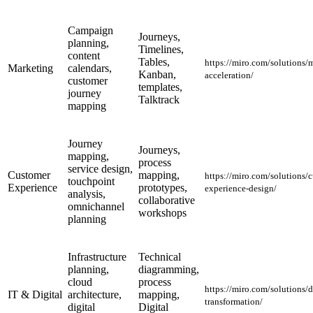
Campaign
Journeys,
planning,
Timelines,
content
Tables,
https://miro.com/solutions/
Marketing
calendars,
Kanban,
acceleration/
customer
templates,
journey
Talktrack
mapping
Journey
Journeys,
mapping,
process
service design,
Customer
mapping,
https://miro.com/solutions/
touchpoint
Experience
prototypes,
experience-design/
analysis,
collaborative
omnichannel
workshops
planning
Infrastructure
Technical
planning,
diagramming,
cloud
process
https://miro.com/solutions/d
IT & Digital
architecture,
mapping,
transformation/
digital
Digital