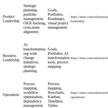
Strategic
planning,
Goals,
portfolio
Portfolios,
Product
https://miro.com/solutions/
management,
Roadmaps,
Leadership
leadership/
OKR tracking,
visual project
cross-team
management
alignment
AI
transformation,
Goals,
org-wide
Portfolios, AI
Business
change
transformation
https://miro.com/solutions/l
Leadership
initiatives,
tools, process
strategic
mapping
planning
Process
Process
mapping,
mapping,
workflow
flowcharts,
https://miro.com/solutions/b
Operations
optimization,
Kanban,
operations/
dependency
Timelines,
management
Tables