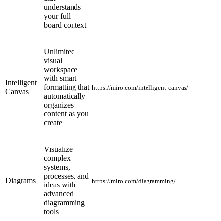
understands
your full
board context
Unlimited
visual
workspace
with smart
Intelligent
formatting that
https://miro.com/intelligent-canvas/
Canvas
automatically
organizes
content as you
create
Visualize
complex
systems,
processes, and
Diagrams
https://miro.com/diagramming/
ideas with
advanced
diagramming
tools