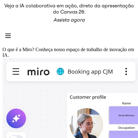
Veja a IA colaborativa em ação, direto da apresentação
Produto
do Canvas 26.
Em destaque
Assista agora
Canvas inteligente™
Fluxos
Protótipos e wireframes
Miro Engage
Plataforma
Visão geral da IA
O que é a Miro? Conheça nosso espaço de trabalho de inovação em
AI Workflows
IA.
Conectores
Servidor MCP
Explore os Playbooks de IA
Servidor MCP
Planos de ação
Integrações
Segurança
Enterprise Guard
Plataforma para desenvolvedores
Baixar aplicativos
Formatos
Lousa
Diagramas
Kanban
Linhas do tempo