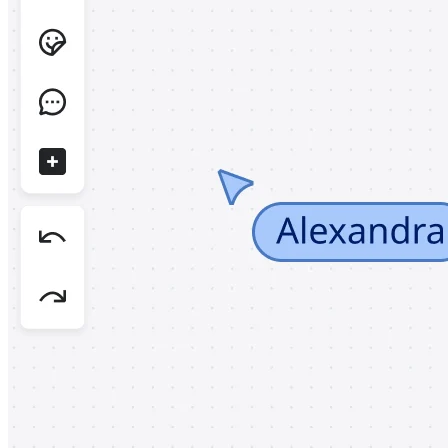
Design organizacional
Soluções
Por segmento de negócios
Enterprise
Pequenas empresas
Startups
Por setor
Digital
Serviços profissionais
Indústria
Varejo
Serviços financeiros
Ciência da vida e farmacêutica
Por time
Gestão de produto
Design e UX
Engenharia
Liderança de produto e operações
Operações
Marketing
TI
Por iniciativa estratégica
Sistema operacional de produto
Transformação com IA