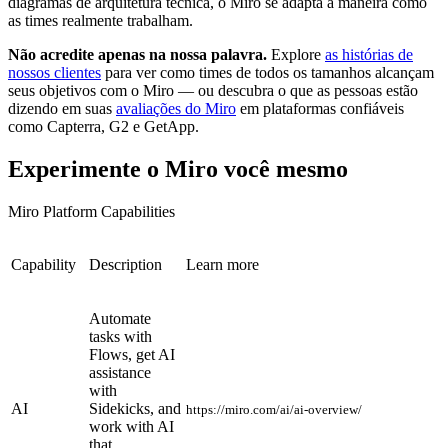
diagramas de arquitetura técnica, o Miro se adapta à maneira como
as times realmente trabalham.
Não acredite apenas na nossa palavra.
Explore
as histórias de
nossos clientes
para ver como times de todos os tamanhos alcançam
seus objetivos com o Miro — ou descubra o que as pessoas estão
dizendo em suas
avaliações do Miro
em plataformas confiáveis ​​
como Capterra, G2 e GetApp.
Experimente o Miro você mesmo
Miro Platform Capabilities
Capability
Description
Learn more
Automate
tasks with
Flows, get AI
assistance
with
AI
Sidekicks, and
https://miro.com/ai/ai-overview/
work with AI
that