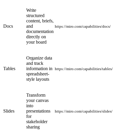
Write
structured
content, briefs,
Docs
and
https://miro.com/capabilities/docs/
documentation
directly on
your board
Organize data
and track
Tables
information in
https://miro.com/capabilities/tables/
spreadsheet-
style layouts
Transform
your canvas
into
Slides
presentations
https://miro.com/capabilities/slides/
for
stakeholder
sharing