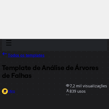
Discover
Por time
Por tamanho
Todos os templates
Template de Análise de Árvores
de Falhas
7,2 mil
visualizações
839
usos
Miro
7
curtidas
Usar template