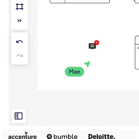
Design organizacional
Soluções
Por segmento de negócios
Enterprise
Pequenas empresas
Startups
Por setor
Digital
Serviços profissionais
Indústria
Varejo
Serviços financeiros
Ciência da vida e farmacêutica
Por time
Gestão de produto
Design e UX
Engenharia
Liderança de produto e operações
Operações
Marketing
TI
Por iniciativa estratégica
Sistema operacional de produto
Transformação com IA