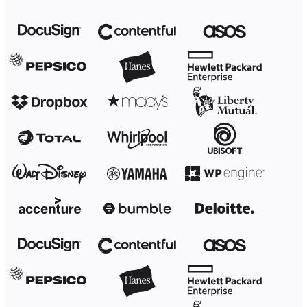
Transformação dos modos de trabalho
Experiência digital do funcionário
Design de experiência do cliente e serviço
Transformação de nuvem e software
Recursos
Aprendizagem
Histórias de clientes
Academy
Webinars
Aprendizagem na Reforge
Comunidade e suporte
Central de ajuda
Eventos
Comunidade
Blog
Parceiros e serviços
Serviços Profissionais da Miro
Parceiros de soluções
Preços