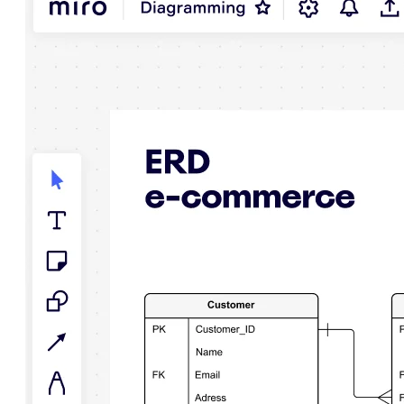
Talktrack
Tabelas
Documentos
Slides
Casos de uso
Em destaque
Explore os Playbooks de IA
Explore o Miroverse
Geral
Diagramas
Workshops
Brainstorming
Mapas mentais
Mapas conceituais
Fluxogramas
Roadmaps
Roadmaps
Mapeamento de processos
Design técnico e documentação
Protótipos e wireframes
Mapa da jornada do cliente
Síntese de pesquisa
Workshops de design
Planejamento e entrega
Planejamento de metas