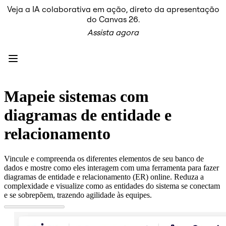
Veja a IA colaborativa em ação, direto da apresentação
Produto
do Canvas 26.
Em destaque
Assista agora
Canvas inteligente™
Fluxos
Protótipos e wireframes
Miro Engage
Plataforma
Visão geral da IA
AI Workflows
Mapeie sistemas com
Conectores
Servidor MCP
diagramas de entidade e
Explore os Playbooks de IA
Servidor MCP
relacionamento
Planos de ação
Integrações
Segurança
Vincule e compreenda os diferentes elementos de seu banco de
Enterprise Guard
dados e mostre como eles interagem com uma ferramenta para fazer
Plataforma para desenvolvedores
diagramas de entidade e relacionamento (ER) online. Reduza a
Baixar aplicativos
complexidade e visualize como as entidades do sistema se conectam
Formatos
e se sobrepõem, trazendo agilidade às equipes.
Lousa
Diagramas
Kanban
Linhas do tempo