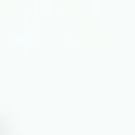
Miroverse
Szablony
Dla Ciebie
Oparte na AI
Według zastosowania