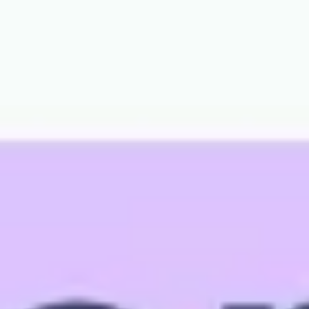
Ideacja i burze mózgów