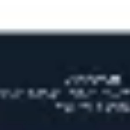
Ideacja i burze mózgów