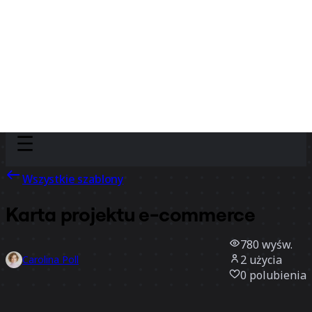
Discover
Według zespołu
Według rozmiaru
Wszystkie szablony
Karta projektu e-commerce
780
wyśw.
2
użycia
Carolina Poll
0
polubienia
Użyj szablonu