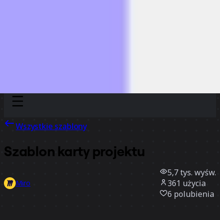
Discover
Według zespołu
Według rozmiaru
Wszystkie szablony
Szablon karty projektu
5,7 tys.
wyśw.
361
użycia
Miro
6
polubienia
Użyj szablonu