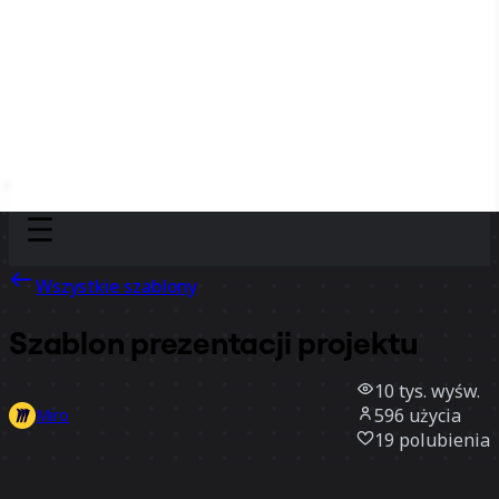
Discover
Według zespołu
Według rozmiaru
Wszystkie szablony
Szablon prezentacji projektu
10 tys.
wyśw.
596
użycia
Miro
19
polubienia
Użyj szablonu