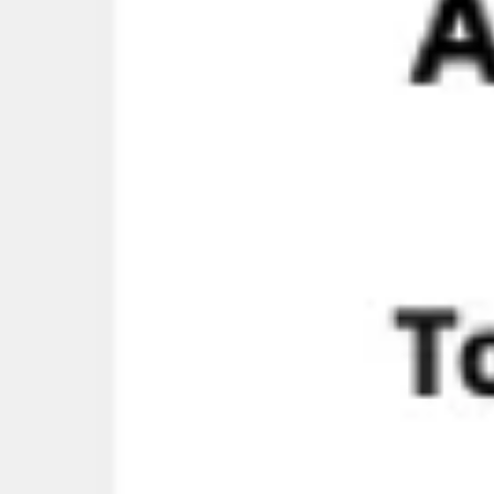
Ideacja i burze mózgów