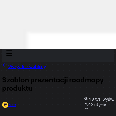
Discover
Według zespołu
Według rozmiaru
Wszystkie szablony
Szablon prezentacji roadmapy
produktu
4,9 tys.
wyśw.
92
użycia
Miro
7
polubienia