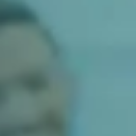
Ideacja i burze mózgów