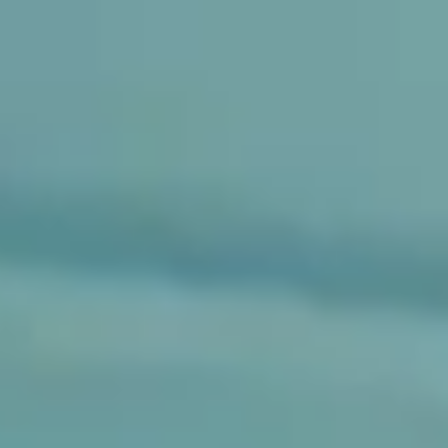
Miroverse
Szablony
Dla Ciebie
Oparte na AI
Według zastosowania