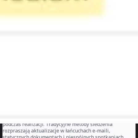
Zgłoś
O szablonie osi czasu OKR
Przyglądanie się, jak OKR-y znikają w kwartalnych
czarnych dziurach, jest zbyt dobrze znane zespołom
kierowniczym. Wyznaczasz ambitne cele w styczniu,
precyzyjnie definiujesz kluczowe rezultaty, a potem jakoś
tracisz ślad postępów, aż zacznie się nieuchronna
gorączkowa końcówka kwartału.
Problem nie leży w wyznaczaniu dobrych OKR-ów, ale w
utrzymaniu ich widoczności i podejmowania działań
podczas realizacji. Tradycyjne metody śledzenia
rozpraszają aktualizacje w łańcuchach e-maili,
statycznych dokumentach i niespójnych spotkaniach