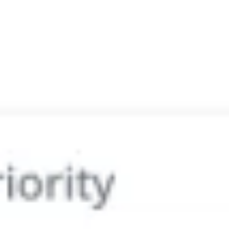
Ideacja i burze mózgów