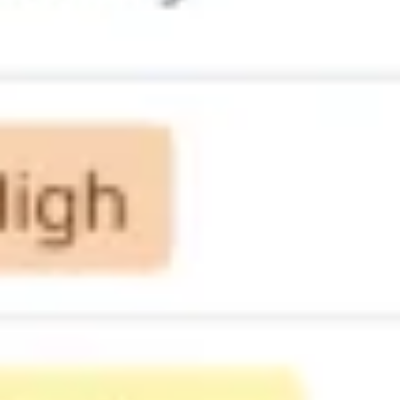
Discover
Według zespołu
Według rozmiaru
Wszystkie szablony
Szablon osi czasu OKR
2,7 tys.
wyśw.
97
użycia
Miro
4
polubienia
Użyj szablonu