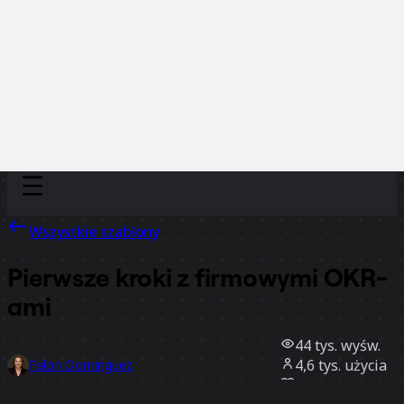
Discover
Według zespołu
Według rozmiaru
Wszystkie szablony
Pierwsze kroki z firmowymi OKR-
ami
44 tys.
wyśw.
4,6 tys.
użycia
Falon Dominguez
600
polubienia