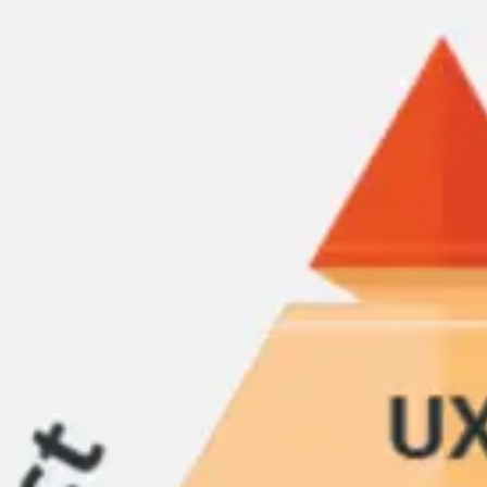
Miroverse
Szablony
Dla Ciebie
Oparte na AI
Według zastosowania