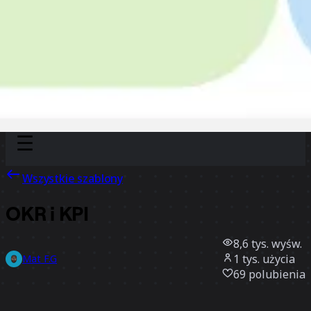
Discover
Według zespołu
Według rozmiaru
Wszystkie szablony
OKR i KPI
8,6 tys.
wyśw.
1 tys.
użycia
Mat F.G
69
polubienia
Użyj szablonu