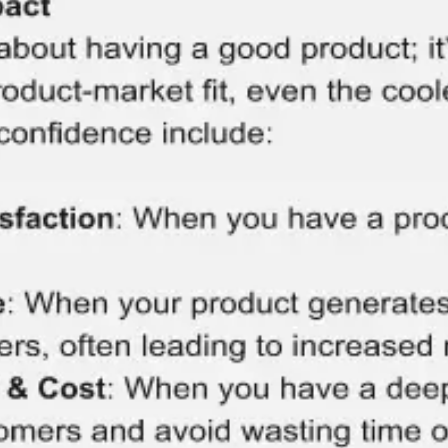
Ideacja i burze mózgów