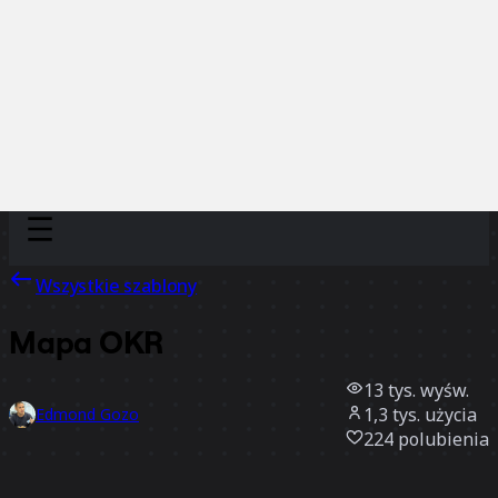
Discover
Według zespołu
Według rozmiaru
Wszystkie szablony
Mapa OKR
13 tys.
wyśw.
1,3 tys.
użycia
Edmond Gozo
224
polubienia
Użyj szablonu