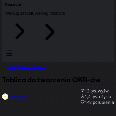
Discover
Według zespołu
Według rozmiaru
Wszystkie szablony
Tablica do tworzenia OKR-ów
12 tys.
wyśw.
1,4 tys.
użycia
Workpath
148
polubienia
Użyj szablonu