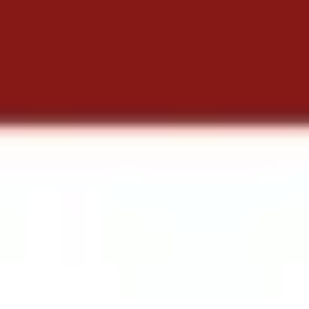
Struktura podziału pracy w procesach biznesowych
Rizwan Khawaja
5
polubienia
51
użycia
Mapa procesów doskonalenia biznesu
Deanne Watt
9
polubienia
40
użycia
Chronologia firmy
Evelina Lundqvist
3
polubienia
24
użycia
Plansza modelu biznesowego PPT
Evelina Lundqvist
0
polubienia
22
użycia