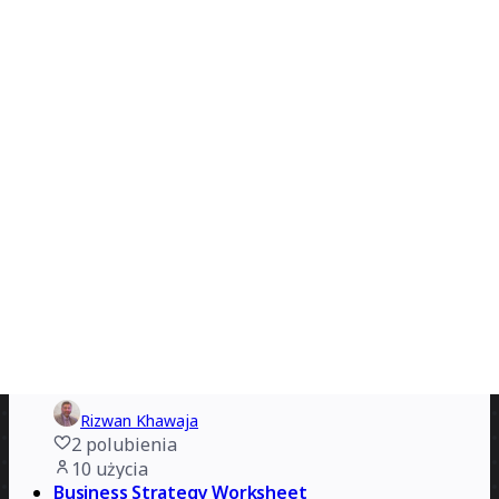
Wykres Gantta dla biznesplanu
Erwan Derlyn
2
polubienia
15
użycia
Jednostronicowa plansza modelu biznesowego
Evelina Lundqvist
0
polubienia
13
użycia
Plan marketingowy
Rizwan Khawaja
2
polubienia
10
użycia
Business Strategy Worksheet