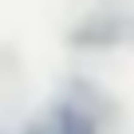
Ideacja i burze mózgów