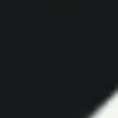
Miroverse
Szablony
Dla Ciebie
Oparte na AI
Według zastosowania