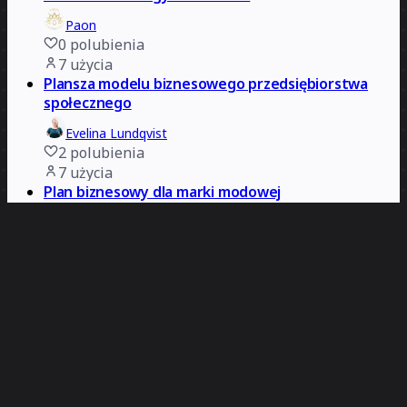
Paon
0
polubienia
7
użycia
Plansza modelu biznesowego przedsiębiorstwa
społecznego
Evelina Lundqvist
2
polubienia
7
użycia
Plan biznesowy dla marki modowej
Deanne Watt
1
polubienia
7
użycia
Plansza modelu biznesowego — wersja gotowa do
prezentacji
Evelina Lundqvist
0
polubienia
6
użycia
Prezentacja uzasadnienia biznesowego