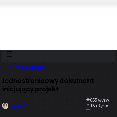
Discover
Według zespołu
Według rozmiaru
Wszystkie szablony
Jednostronicowy dokument
inicjujący projekt
855
wyśw.
16
użycia
Carolina Poll
2
polubienia