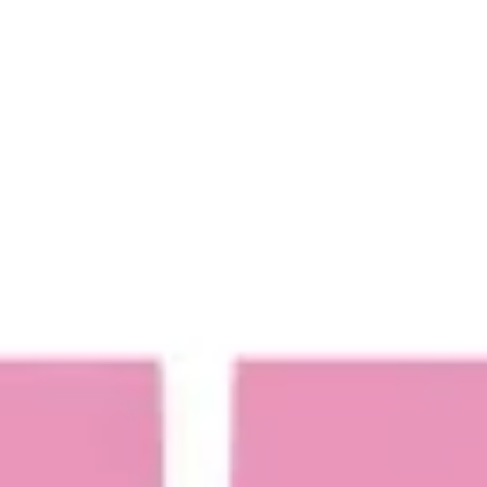
Ideacja i burze mózgów