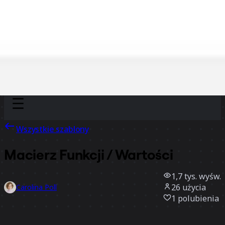
Discover
Według zespołu
Według rozmiaru
Wszystkie szablony
Macierz Funkcji / Wartości
1,7 tys.
wyśw.
26
użycia
Carolina Poll
1
polubienia
Użyj szablonu