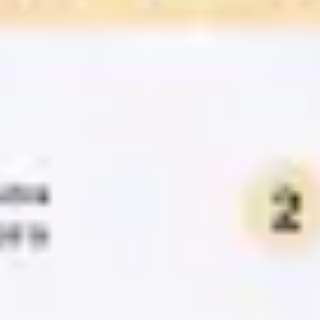
Ideacja i burze mózgów