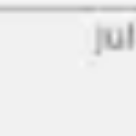
Ideacja i burze mózgów