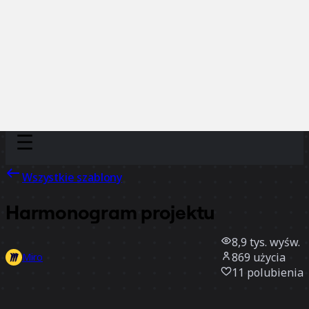
Discover
Według zespołu
Według rozmiaru
Wszystkie szablony
Harmonogram projektu
8,9 tys.
wyśw.
869
użycia
Miro
11
polubienia
Użyj szablonu