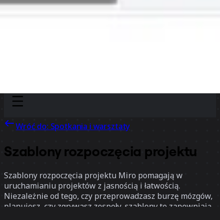
Discover
Według zespołu
Według rozmiaru
Wróć do: Spotkania i warsztaty
Szablony rozpoczęcia projektu
Szablony rozpoczęcia projektu Miro pomagają w
uruchamianiu projektów z jasnością i łatwością.
Niezależnie od tego, czy przeprowadzasz burzę mózgów,
planujesz, czy zgrywasz zespoły, szablony te zapewniają
przejrzystą strukturę do wyznaczania celów,