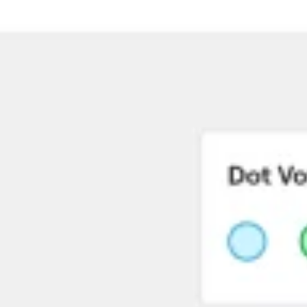
Ideacja i burze mózgów