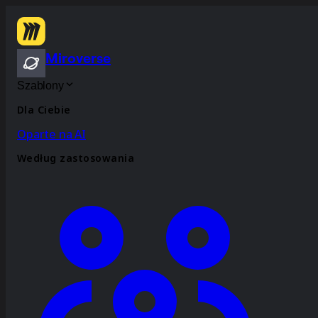
Miroverse
Szablony
Dla Ciebie
Oparte na AI
Według zastosowania