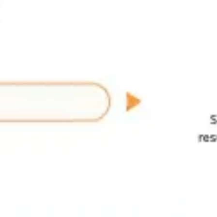
Ideacja i burze mózgów