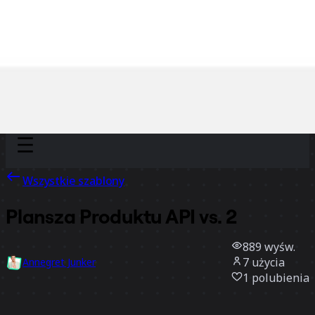
Discover
Według zespołu
Według rozmiaru
Wszystkie szablony
Plansza Produktu API vs. 2
889
wyśw.
7
użycia
Annegret Junker
1
polubienia
Użyj szablonu