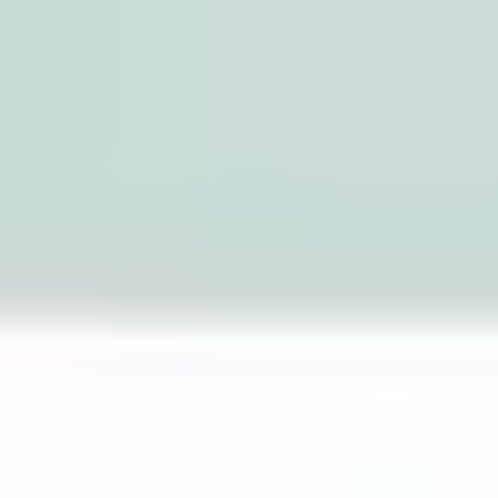
Miroverse
Szablony
Dla Ciebie
Oparte na AI
Według zastosowania