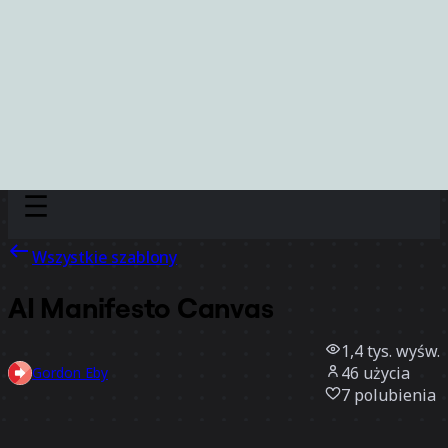
Discover
Według zespołu
Według rozmiaru
Wszystkie szablony
AI Manifesto Canvas
1,4 tys.
wyśw.
46
użycia
Gordon Eby
7
polubienia
Użyj szablonu