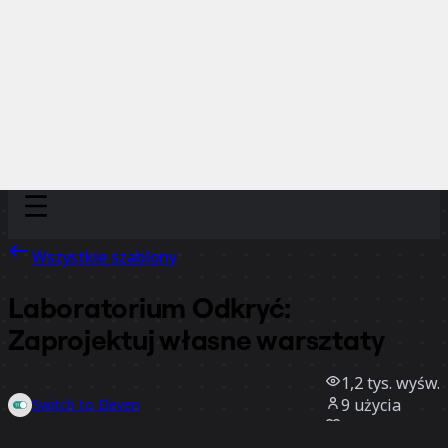
Discover
Według zespołu
Według rozmiaru
Wszystkie szablony
Laboratorium Odkryć:
Zaprojektuj własne warsztaty
1,2 tys.
wyśw.
9
użycia
Switch to Eleven
4
polubienia