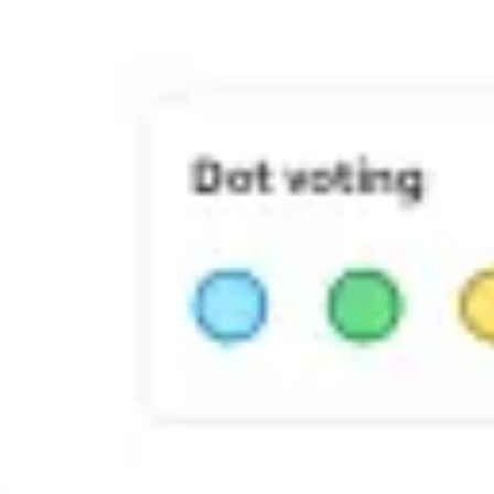
Ideacja i burze mózgów